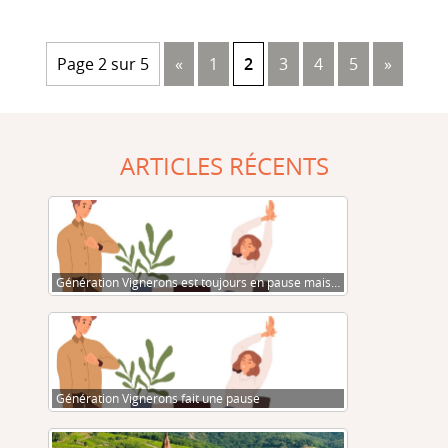
Page 2 sur 5
«
1
2
3
4
5
»
ARTICLES RÉCENTS
Génération Vignerons est toujours en pause mais…
Génération Vignerons fait une pause