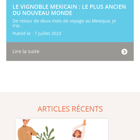
LE VIGNOBLE MEXICAIN : LE PLUS ANCIEN
DU NOUVEAU MONDE
De retour de deux mois de voyage au Mexique, je
n’ai...
Publié le : 7 juillet 2023
Lire la suite
ARTICLES RÉCENTS