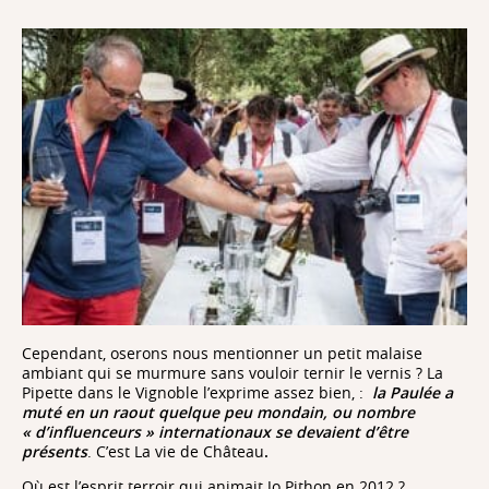
Cependant, oserons nous mentionner
un petit malaise
ambiant qui se murmure sans vouloir ternir le vernis ? La
Pipette dans le Vignoble l’exprime assez bien, :
la Paulée a
muté en un raout quelque peu mondain, ou nombre
« d’influenceurs » internationaux se devaient d’être
présents
. C’est La vie de Château
.
Où est l’esprit terroir qui animait Jo Pithon en 2012 ?