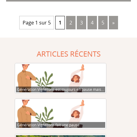
Page 1 sur 5
1
2
3
4
5
»
ARTICLES RÉCENTS
Génération Vignerons est toujours en pause mais…
Génération Vignerons fait une pause