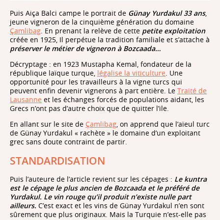
Puis Aiça Balci campe le portrait de
Günay Yurdakul 33 ans
,
jeune vigneron de la cinquième génération du domaine
Çamlibag
. En prenant la relève de cette
petite exploitation
créée en 1925, Il perpétue la tradition familiale et s’attache à
préserver le métier de vigneron à Bozcaada…
Décryptage : en 1923 Mustapha Kemal, fondateur de la
république laïque turque,
légalise la viticulture
. Une
opportunité pour les travailleurs à la vigne turcs qui
peuvent enfin devenir vignerons à part entière. Le
Traité de
Lausanne
et les échanges forcés de populations aidant, les
Grecs n’ont pas d’autre choix que de quitter l’ile.
En allant sur le site de
Çamlibag
, on apprend que l’aïeul turc
de Günay Yurdakul « rachète » le domaine d’un exploitant
grec sans doute contraint de partir.
STANDARDISATION
Puis l’auteure de l’article revient sur les cépages :
Le kuntra
est le cépage le plus ancien de Bozcaada et le préféré de
Yurdakul. Le vin rouge qu’il produit n’existe nulle part
ailleurs.
C’est exact et les vins de Günay Yurdakul n’en sont
sûrement que plus originaux. Mais la Turquie n’est-elle pas