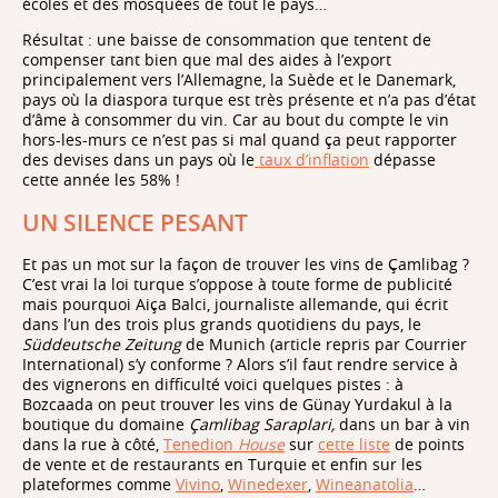
écoles et des mosquées de tout le pays…
Résultat : une baisse de consommation que tentent de
compenser tant bien que mal des aides à l’export
principalement vers l’Allemagne, la Suède et le Danemark,
pays où la diaspora turque est très présente et n’a pas d’état
d’âme à consommer du vin. Car au bout du compte le vin
hors-les-murs ce n’est pas si mal quand ça peut rapporter
des devises dans un pays où le
taux d’inflation
dépasse
cette année les 58% !
UN SILENCE PESANT
Et pas un mot sur la façon de trouver les vins de Çamlibag ?
C’est vrai la loi turque s’oppose à toute forme de publicité
mais pourquoi Aiça Balci, journaliste allemande, qui écrit
dans l’un des trois plus grands quotidiens du pays, le
Süddeutsche Zeitung
de Munich (article repris par Courrier
International) s’y conforme ? Alors s’il faut rendre service à
des vignerons en difficulté voici quelques pistes : à
Bozcaada on peut trouver les vins de Günay Yurdakul à la
boutique du domaine
Çamlibag Saraplari,
dans un bar à vin
dans la rue à côté,
Tenedion
House
sur
cette liste
de points
de vente et de restaurants en Turquie et enfin sur les
plateformes comme
Vivino
,
Winedexer
,
Wineanatolia
…