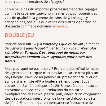
le berceau de centaines de cépages ?
Et n’a-t-elle pas dû importer progressivement des cépages
comme le cabernet-sauvignon, le merlot, pour obtenir des
vins de qualité ? La gamme des vins de Çamlibag n’y
échappe pas, pas plus que celles des autres vignerons de
Bozcaada comme le domaine
Amadeus
.
DOUBLE JEU
L’article poursuit :
il y a longtemps que ce travail
[le métier
de vigneron]
dans lequel il met tout son coeur n’est plus
rentable en Turquie. C’est pourquoi de nombreux
propriétaires vendent leurs vignobles pour ouvrir des
hôtels.
Mais pourquoi ne pas le dire ? Exercer aujourd’hui le métier
de vigneron en Turquie n’est pas facile car ce n’est plus un
pays laïque. L’arrivée au pouvoir du président actuel et de
son parti islamiste AKP a bouleversé les choses. Sous
couvert de Santé publique, dès 2013 une série de mesures
est venue « encadrer » la production du vin turc :
multiplication des taxes, pas de pub, interdiction d’organiser
des dégustations interdiction de la vente d’alcool au détail
de 22h à 6h du matin et en permanence à proximité des