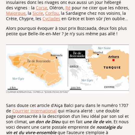
insulaires dont les rivages ont eux aussi un jour hébergé
des vignes : la
Corse
, Oléron,
Ré
pour ne citer que les nôtres,
Majorque
, la
Sicile
,
Corfou
, la Sardaigne chez nos voisins, la
Crète, Chypre, les
Cyclades
en Grèce et bien sûr j’en oublie…
Alors pourquoi évoquer à tout prix Bozcaada, deux fois plus
petite que Belle-Ile-en-Mer ? Je n’y suis même pas allé !
Sans doute cet article d’Aiça Balci paru dans le numéro 1707
de
Courrier International
qui m’aura alerté : une double
page consacrée à la description d’un lieu idéal par son sol et
son climat,
un don de Dieu
qui en fait
une ile de vin.
Et nous
voici devant une carte postale empreinte de
nostalgie du
vin et du vivre-ensemble
que l’auteure s’emploie à