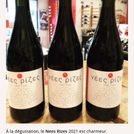
1. Le Domaine de Venetsanos
2. Les Caves à vins de Gaia
3. Le vignoble de Vassaltis
4. Les Caves Estate Argyros
5. Le Domaine Sigalas
6. Les Caves SantoWines
7. Gavalas Winery
8. Le vignoble Hatzidakis
Passion
du vin,
À la dégustation, le
Nees Rizes
2021 est charmeur.