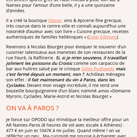
Nantes pour l’amour d’une belle, il y a une quinzaine
d’années.
Il a créé la boutique
Opson,
vins & épicerie fine grecque,
très courue dans le centre-ville et connaît aujourd’hui une
notoriété d’auteur avec son livre « Cuisine grecque, recettes
authentiques de familles helléniques » (
Solar Éditions
).
Revenons à Nicolas Bourget pour évoquer le souvenir d’un
cuisinier talentueux aux manettes de son restaurant de la
rue Fouré
,
la Raffinerie.
Si, si je m’en souviens, il travaillait
joliment les poissons du Croisic
comme son carpaccio de
bar aux huîtres salué par le critique
Gilles Pudlowski
mais
c’est fermé depuis un moment, non ?
Achilleas ménagea
son effet
: Il fait maintenant du vin à Paros, dans les
Cyclades.
Devant
mon visage incrédule, il me tend une
bouteille bourguignonne d’un blanc
nommé
amos
«Domaine
Myrsini, Cyclades, Marie-Astrid et Nicolas Bourget ».
ON VA À PAROS ?
Je fonce sur OPODO qui m’indique la meilleur offre pour un
AR Nantes-Paros (8 heures de vol avec escale à Athènes) :
477 € en juin et 1047€ à mi-juillet. Quand même ! on va
réfléchir un peu.
Ma curiosité me pousse à échanger avec