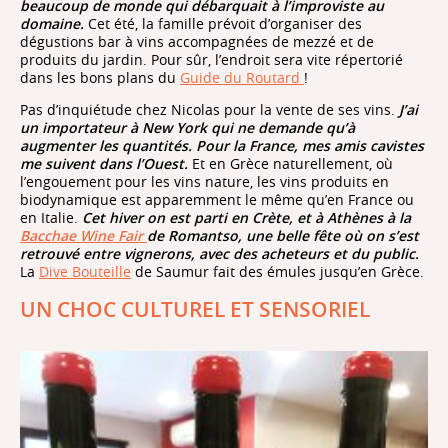
beaucoup de monde qui débarquait à l’improviste au
domaine.
Cet été, la famille prévoit d’organiser des
dégustions bar à vins accompagnées de mezzé et de
produits du jardin. Pour sûr, l’endroit sera vite répertorié
dans les bons plans du
Guide du Routard
!
Vignes de
Colares
Pas d’inquiétude chez Nicolas pour la vente de ses vins.
J’ai
un importateur à New York qui ne demande qu’à
augmenter les quantités. Pour la France, mes amis cavistes
me suivent dans l’Ouest.
Et en Grèce naturellement,
où
l’engouement pour les vins nature, les vins produits en
biodynamique est apparemment le même qu’en France ou
en Italie.
Cet hiver on est parti en Crète, et à Athènes à la
Bacchae Wine Fair
de Romantso, une belle fête où on s’est
le Vinsanto
retrouvé entre vignerons, avec des acheteurs et du public.
La
Dive Bouteille
de Saumur fait des émules jusqu’en Grèce.
UN CHOC CULTUREL ET SENSORIEL
Génération Voyage
les 8
vignobles où déguster du vin à Santorin