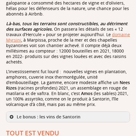
galopante a consommé des hectares de vigne et d’oliviers,
hélas pour les défenseurs de la nature, une chance pour les
abonnés à Airbnb.
Là-bas, tous les terrains sont constructibles, au détriment
des surfaces agricoles.
On passera les détails de ses « 12
travaux d’Hercule » pour se projeter aujourd’hui. Le
domaine
Myrsini
, à Marpissa, proche de la mer et des chapelles
byzantines voit son chantier achevé. Il compte déjà deux
millésimes au compteur : 12000 bouteilles en 2021, 18000
en 2022- produits sur des vignes louées et avec des raisins
achetés.
L’investissement fut lourd :
nouvelles vignes en plantation,
amphores, cuverie inox thermorégulée, unité
d’embouteillage. La gamme, encore modeste affiche un
Nees
Rizes
(racines profondes) 2021, un assemblage en rouge de
matilaria et de vaftra. En blanc, c’est
Amos
(les sables) 2021,
un 100% assyrtiko, comme on le produit à Santorin, l’île
volcanique d’à côté, mais pas au même prix.
Le bonus : les vins de Santorin
TOUT EST VENDU