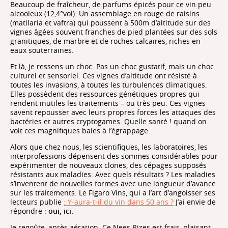
Beaucoup de fraîcheur, de parfums épicés pour ce vin peu
alcooleux (12,4°vol). Un assemblage en rouge de raisins
(matilaria et vaftra) qui poussent à 500m d’altitude sur des
vignes âgées souvent franches de pied plantées sur des sols
granitiques, de marbre et de roches calcaires, riches en
eaux souterraines.
Et là, je ressens un choc. Pas un choc gustatif, mais un choc
culturel et sensoriel. Ces vignes d’altitude ont résisté à
toutes les invasions, à toutes les turbulences climatiques.
Elles possèdent des ressources génétiques propres qui
rendent inutiles les traitements – ou très peu. Ces vignes
savent repousser avec leurs propres forces les attaques des
bactéries et autres cryptogames. Quelle santé ! quand on
voit ces magnifiques baies à l’égrappage.
Alors que chez nous, les scientifiques, les laboratoires, les
interprofessions dépensent des sommes considérables pour
expérimenter de nouveaux clones, des cépages supposés
résistants aux maladies. Avec quels résultats ? Les maladies
s’inventent de nouvelles formes avec une longueur d’avance
sur les traitements. Le Figaro Vins, qui a l’art d’angoisser ses
lecteurs publie
: Y-aura-t-il du vin dans 50 ans ?
J’ai envie de
répondre :
oui, ici.
Je regoûte, après aération. Ce Nees Rizes est frais, plaisant