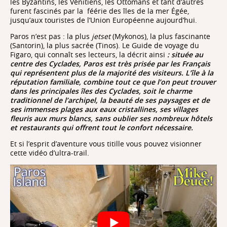
les Byzantins, les Vénitiens, les Ottomans et tant d’autres
furent fascinés par la
féérie des îles de la mer Égée,
jusqu’aux touristes de l’Union Européenne aujourd’hui.
Paros n’est pas : la plus
jetset
(Mykonos), la plus fascinante
(Santorin), la plus sacrée (Tinos). L
e Guide de voyage du
Figaro, qui connaît ses lecteurs, la décrit ainsi
: s
ituée au
centre des Cyclades, Paros est très prisée par les Français
qui représentent plus de la majorité des visiteurs. L’île à la
réputation familiale, combine tout ce que l’on peut trouver
dans les principales îles des Cyclades, soit le charme
traditionnel de l’archipel, la beauté de ses paysages et de
ses immenses plages aux eaux cristallines, ses villages
fleuris aux murs blancs, sans oublier ses nombreux hôtels
et restaurants qui offrent tout le confort nécessaire.
Et si l’esprit d’aventure vous titille vous pouvez visionner
cette vidéo d’ultra-trail.