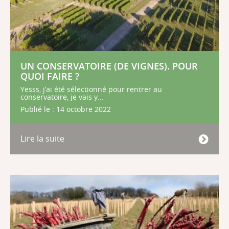
UN CONSERVATOIRE (DE VIGNES). POUR
QUOI FAIRE ?
Yesss, j’ai été sélectionné pour rentrer au
conservatoire, je vais y...
Publié le : 14 octobre 2022
Lire la suite