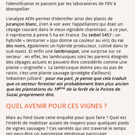
l’identification et passent par les laboratoires de l’IFV à
Montpellier.
L’analyse ADN permet d’identifier ainsi des plants de
jurançon blanc,
(rien à voir avec l’appellation) qui était un
cépage courant dans le vieux vignoble charentais ; à ce jour,
il représente à peine 5 ha en France. Du
s
eibel 5457 :
un
hybride « teinturier » (qui donne sa couleur au vin), du
roi
des noirs,
également un hybride producteur, cultivé dans le
sud-ouest. Et enfin une
lambrusque,
une surprise sur ce
secteur : en effet, les lambrusques sont les parents éloignés
des cépages actuels et peuvent être considérés comme une
plante « originelle ». La lambrusque donne peu ou pas de
raisin, c’est une plante sauvage (protégée d’ailleurs).
Sebastien Julliard :
pour ma part, je pense que cela traduit
que ce secteur forestier est probablement bien plus ancien
ème
que les plantations du 19
de la forêt de la Pointe de
Suzac proprement dite.
QUEL AVENIR POUR CES VIGNES ?
Mais au fond toute cette enquête pour quoi faire ? Quel est
l’intérêt de mobiliser autant de moyens pour quelques pieds
de vignes sauvages ? Ces variétés qui ont traversé le temps
ont peut-être un patrimoine génétique particulier.