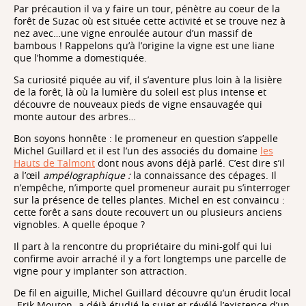
Par précaution il va y faire un tour, pénètre au coeur de la
forêt de Suzac où est située cette activité et se trouve nez à
nez avec…une vigne enroulée autour d’un massif de
bambous ! Rappelons qu’à l’origine la vigne est une liane
que l’homme a domestiquée.
Sa curiosité piquée au vif, il s’aventure plus loin à la lisière
de la forêt, là où la lumière du soleil est plus intense et
découvre de nouveaux pieds de vigne ensauvagée qui
monte autour des arbres…
Bon soyons honnête : le promeneur en question s’appelle
Michel Guillard et il est l’un des associés du domaine
les
Hauts de Talmont
dont nous avons déjà parlé. C’est dire s’il
a l’œil
ampélographique :
la connaissance des cépages. Il
n’empêche, n’importe quel promeneur aurait pu s’interroger
sur la présence de telles plantes. Michel en est convaincu :
cette forêt a sans doute recouvert un ou plusieurs anciens
vignobles. A quelle époque ?
Il part à la rencontre du propriétaire du mini-golf qui lui
confirme avoir arraché il y a fort longtemps une parcelle de
vigne pour y implanter son attraction.
De fil en aiguille, Michel Guillard découvre qu’un érudit local
-Erik Mouton- a déjà étudié le sujet et révélé l’existence d’un