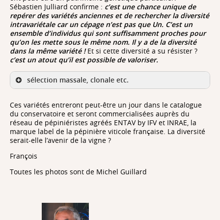
Sébastien Julliard confirme :
c’est
une chance unique de
repérer des variétés anciennes et de rechercher la diversité
intravariétale car un cépage n’est pas que Un. C’est un
ensemble d’individus qui sont suffisamment proches pour
qu’on les mette sous le même nom. Il y a de la diversité
dans la même variété !
Et si cette diversité a su résister ?
c’est un atout qu’il est possible de valoriser.
sélection massale, clonale etc.
je multiplie cette diversité en
Ces variétés entreront peut-être un jour dans le catalogue
mélange
du conservatoire et seront commercialisées auprès du
dans cette diversité il y a un individu qui me
réseau de pépiniéristes agréés ENTAV by IFV et INRAE, la
plait, je prends cet individu et je le multiplie à
marque label de la pépinière viticole française. La diversité
l'identique a
vec des conditions sanitaires optimales.
serait-elle l’avenir de la vigne ?
François
Toutes les photos sont de Michel Guillard
je veux un assemblage avec tel
type de diversité. Je cible 6, 8 10 clones que je mets
ensemble.
Il faut
qu'on offre à la viticulture ce catalogue ou chaque