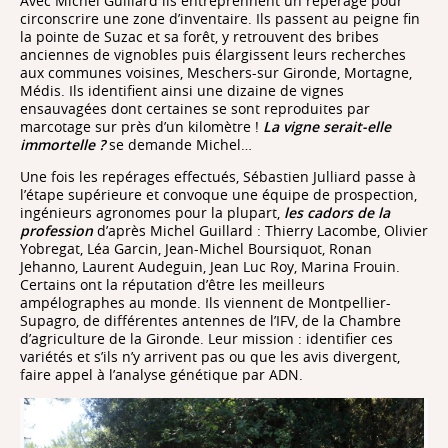
Avec Michel Guillard ils entreprennent un repérage pour
circonscrire une zone d’inventaire. Ils passent au peigne fin
la pointe de Suzac et sa forêt, y retrouvent des bribes
anciennes de vignobles puis élargissent leurs recherches
aux communes voisines, Meschers-sur Gironde, Mortagne,
Médis. Ils identifient ainsi une dizaine de vignes
ensauvagées dont certaines se sont reproduites par
marcotage sur près d’un kilomètre !
La vigne serait-elle
immortelle ?
se demande Michel…
Une fois les repérages effectués, Sébastien Julliard passe à
l’étape supérieure et convoque une équipe de prospection,
ingénieurs agronomes pour la plupart,
les cadors de la
profession
d’après Michel Guillard : Thierry Lacombe, Olivier
Yobregat, Léa Garcin, Jean-Michel Boursiquot, Ronan
Jehanno, Laurent Audeguin, Jean Luc Roy, Marina Frouin.
Certains ont la réputation d’être les meilleurs
ampélographes au monde. Ils viennent de Montpellier-
Supagro, de différentes antennes de l’IFV, de la Chambre
d’agriculture de la Gironde. Leur mission : identifier ces
variétés et s’ils n’y arrivent pas ou que les avis divergent,
faire appel à l’analyse génétique par ADN.