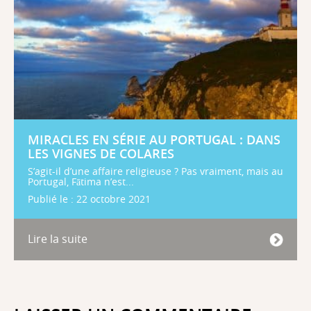
MIRACLES EN SÉRIE AU PORTUGAL : DANS
LES VIGNES DE COLARES
S’agit-il d’une affaire religieuse ? Pas vraiment, mais au
Portugal, Fātima n’est...
Publié le : 22 octobre 2021
Lire la suite