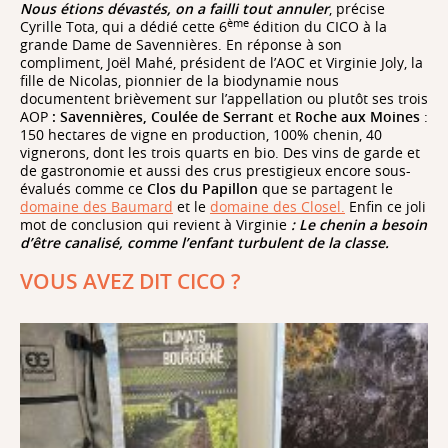
Nous étions dévastés, on a failli tout annuler
, précise
ème
Cyrille Tota, qui a dédié cette 6
édition du CICO à la
grande Dame de Savennières. En réponse à son
compliment, Joël Mahé, président de l’AOC et Virginie Joly, la
fille de Nicolas, pionnier de la biodynamie nous
documentent brièvement sur l’appellation ou plutôt ses trois
AOP
: Savennières, Coulée de Serrant
et
Roche aux Moines
:
150 hectares de vigne en production, 100% chenin, 40
vignerons, dont les trois quarts en bio. Des vins de garde et
de gastronomie et aussi des crus prestigieux encore sous-
évalués comme ce
Clos du Papillon
que se partagent le
domaine des Baumard
et le
domaine des Closel.
Enfin ce joli
mot de conclusion qui revient à Virginie
: Le chenin a besoin
d’être canalisé, comme l’enfant turbulent de la classe.
VOUS AVEZ DIT CICO ?