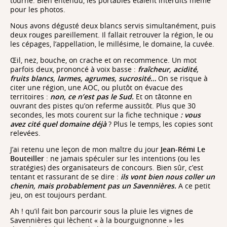
tourne. Bien entendu, les portables étaient interdits même
pour les photos.
Nous avons dégusté deux blancs servis simultanément, puis
deux rouges pareillement. Il fallait retrouver la région, le ou
les cépages, l’appellation, le millésime, le domaine, la cuvée.
Œil, nez, bouche, on crache et on recommence. Un mot
parfois deux, prononcé à voix basse :
fraîcheur, acidité,
fruits blancs, larmes, agrumes, sucrosité…
On se risque à
citer une région, une AOC, ou plutôt on évacue des
territoires :
non,
ce n’est pas le Sud.
Et on tâtonne en
ouvrant des pistes qu’on referme aussitôt. Plus que 30
secondes, les mots courent sur la fiche technique
: vous
avez cité quel domaine déjà
? Plus le temps, les copies sont
relevées.
J’ai retenu une leçon de mon maître du jour
Jean-Rémi Le
Bouteiller
: ne jamais spéculer sur les intentions (ou les
stratégies) des organisateurs de concours. Bien sûr, c’est
tentant et rassurant de se dire :
ils vont bien nous coller un
chenin, mais probablement pas un Savennières.
A ce petit
jeu, on est toujours perdant.
Ah ! qu’il fait bon parcourir sous la pluie les vignes de
Savennières qui lèchent « à la bourguignonne » les