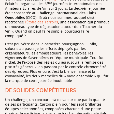
ème
Éclairés- organisait les 6
Journées Internationales des
Amateurs Éclairés de Vin sur 2 jours. La deuxième journée
était consacrée au
Challenge International des Clubs
Oenophiles
(CICO)- là où nous sommes- auquel s’est
raccrochée
l’Étoffe des Terroirs
, une association qui promeut
un nouveau type de dégustation autour du « Toucher du
Vin ». Quand on peut faire simple, pourquoi faire
compliqué ?
C’est peut-être dans le caractère bourguignon… Enfin,
saluons au passage les efforts déployés par les
organisateurs, les ambassadeurs, les bénévoles, les
vignerons de Savennières et l’équipe municipale. Tout fut
nickel, de l’exposé des règles du jeu jusqu’à la remise des
prix très généreux
en passant par le contrôle chronométré
des épreuves. Plus encore, c’est la bienveillance et la
convivialité, les deux mamelles du « vivre ensemble » qui fut
la marque de cette journée inoubliable.
DE SOLIDES COMPÉTITEURS
Un challenge, un concours n’a de valeur que par la qualité
de ses participants. Carton plein pour les sept brillantes
équipes sélectionnées, composées chacune d’une petite
dizaine de participants avec une touche internationale italo-