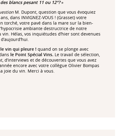
 des blancs pesant 11 ou 12°?
»
uestion
M. Dupont, question que vous évoquiez
10 ans, dans INVIGNEZ-VOUS ! (Grasset) votre
 torché, votre pavé dans la mare sur la bien-
’hypocrisie ambiante destructrice de notre
du vin. Hélas, vos inquiétudes d’hier sont devenues
 d’aujourd’hui.
le vin qui pleure !
quand on se plonge avec
 dans
le Point
Spécial Vins.
Le travail de sélection,
t, d’interviews et de découvertes que vous avez
 année encore avec votre collègue Olivier Bompas
 joie du vin. Merci à vous.