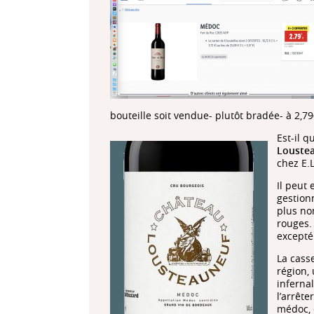
bouteille soit vendue- plutôt bradée- à 2,79
Est-il 
Louste
chez E.L
Il peut
gestion
plus no
rouges.
excepté 
La cass
région,
inferna
l’arrête
médoc, 