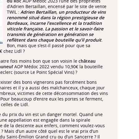
du Roc
AOP Médoc 2023 l’une des propriétés
d’Adrien Bertaillan, encensé par le site de vente
TWIL :
Adrien Bertaillan, un producteur de vins
renommé situé dans la région prestigieuse de
Bordeaux, incarne l’excellence et la tradition
viticole française.
La passion et le savoir-faire
transmis de génération en génération se
reflètent dans chaque bouteille qu’il produit
.
Bon, mais que s’est-il passé pour que sa
€ chez Lidl ?
quatre fois moins bon que son voisin le
château
aune
uf
AOP Médoc 2022 vendu 10,90€ la bouteille
eclerc (source Le Point Spécial Vins) ?
 exister des bons vignerons pas forcément bons
naires et il y a aussi des malchanceux, chaque jour
mbreux, victimes de cette déconsommation des vins
 Pour beaucoup d’entre eux les portes se ferment,
celles de Lidl.
e du prix du vin est un danger mortel. Quand une
 une appellation est engagée dans la spirale
le de la descente aux enfers, comment voulez-vous
r ? Mais d’un autre côté quel est le vrai prix d’un
du Saint-Émilion Grand cru ou d’un Sancerre ? Il