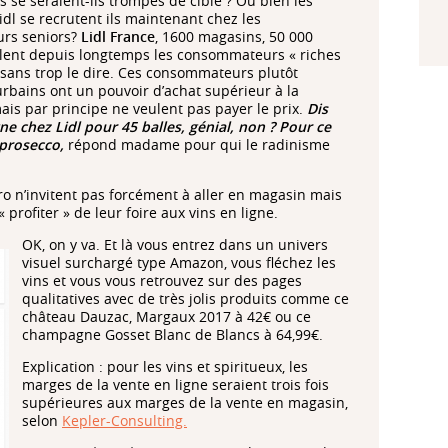
es se seraient-ils trompés de cible ? Ou bien les
Lidl se recrutent ils maintenant chez les
urs seniors?
Lidl France
, 1600 magasins, 50 000
blent depuis longtemps les consommateurs « riches
 sans trop le dire. Ces consommateurs plutôt
rbains ont un pouvoir d’achat supérieur à la
s par principe ne veulent pas payer le prix.
Dis
ne chez Lidl pour 45 balles, génial, non ? Pour ce
e prosecco,
répond madame pour qui le radinisme
ro n’invitent pas forcément à aller en magasin mais
 profiter » de leur foire aux vins en ligne.
OK, on y va. Et là vous entrez dans un univers
visuel surchargé type Amazon, vous fléchez les
vins et vous vous retrouvez sur des pages
qualitatives avec de très jolis produits comme ce
château Dauzac, Margaux 2017 à 42€ ou ce
champagne Gosset Blanc de Blancs à 64,99€.
Explication : pour les vins et spiritueux, les
marges de la vente en ligne seraient trois fois
supérieures aux marges de la vente en magasin,
selon
Kepler-Consulting.