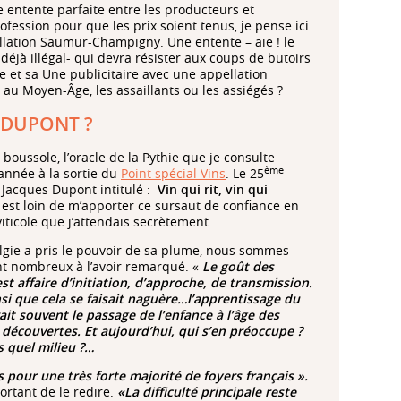
e entente parfaite entre les producteurs et
rofession pour que les prix soient tenus, je pense ici
ellation Saumur-Champigny. Une entente – aïe ! le
déjà illégal- qui devra résister aux coups de butoirs
re et sa Une publicitaire avec une appellation
 au Moyen-Âge, les assaillants ou les assiégés ?
 DUPONT ?
a boussole, l’oracle de la Pythie que je consulte
ème
nnée à la sortie du
Point spécial Vins
. Le 25
 Jacques Dupont intitulé :
Vin qui rit, vin qui
est loin de m’apporter ce sursaut de confiance en
 viticole que j’attendais secrètement.
lgie a pris le pouvoir de sa plume, nous sommes
t nombreux à l’avoir remarqué. «
Le goût des
st affaire d’initiation, d’approche, de transmission.
nsi que cela se faisait naguère…l’apprentissage du
rait souvent le passage de l’enfance à l’âge des
découvertes. Et aujourd’hui, qui s’en préoccupe ?
 quel milieu ?…
pour une très forte majorité de foyers français ».
ortant de le redire.
«La difficulté principale reste