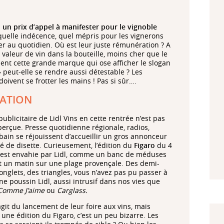
:
un prix d’appel à manifester pour le vignoble
quelle indécence, quel mépris pour les vignerons
r au quotidien. Où est leur juste rémunération ? A
 valeur de vin dans la bouteille, moins cher que le
mment cette grande marque qui ose afficher le slogan
» peut-elle se rendre aussi détestable ? Les
oivent se frotter les mains ! Pas si sûr….
TATION
publicitaire de Lidl Vins en cette rentrée n’est pas
erçue. Presse quotidienne régionale, radios,
bain se réjouissent d’accueillir un gros annonceur
é de disette. Curieusement, l’édition du
Figaro
du 4
est envahie par Lidl, comme un banc de méduses
 un matin sur une plage provençale. Des demi-
onglets, des triangles, vous n’avez pas pu passer à
ne poussin Lidl, aussi intrusif dans nos vies que
Comme J’aime
ou
Carglass.
’agit du lancement de leur foire aux vins, mais
 une édition du Figaro, c’est un peu bizarre. Les