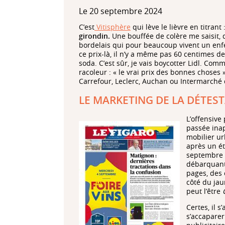
Le 20 septembre 2024
C’est
Vitisphère
qui lève le lièvre en titrant 
girondin.
Une bouffée de colère me saisit, 
bordelais qui pour beaucoup vivent un enfe
ce prix-là, il n’y a même pas 60 centimes de
soda. C’est sûr, je vais boycotter Lidl. Co
racoleur : « le vrai prix des bonnes choses 
Carrefour, Leclerc, Auchan ou Intermarché d
LE MARKETING DE LA DÉTES
L’offensive 
passée inap
mobilier ur
après un ét
septembre 
débarquant
pages, des 
côté du jau
peut l’être
Certes, il s
s’accaparer