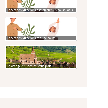
Génération Vignerons est toujours en pause mais…
Génération Vignerons fait une pause
Un orange d’Alsace, s’il vous plait !