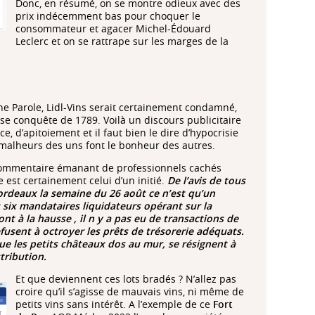
Donc, en résumé, on se montre odieux avec des
prix indécemment bas pour choquer le
consommateur et agacer Michel-Édouard
Leclerc et on se rattrape sur les marges de la
nne Parole, Lidl-Vins serait certainement condamné,
se conquête de 1789. Voilà un discours publicitaire
e, d’apitoiement et il faut bien le dire d’hypocrisie
malheurs des uns font le bonheur des autres.
de commentaire émanant de professionnels cachés
e est certainement celui d’un initié.
De l’avis de tous
Bordeaux la semaine du 26 août ce n’est qu’un
s six mandataires liquidateurs opérant sur la
nt à la hausse , il n y a pas eu de transactions de
fusent à octroyer les prêts de trésorerie adéquats.
e les petits châteaux dos au mur, se résignent à
tribution.
Et que deviennent ces lots bradés ? N’allez pas
croire qu’il s’agisse de mauvais vins, ni même de
petits vins sans intérêt. A l’exemple de ce
Fort