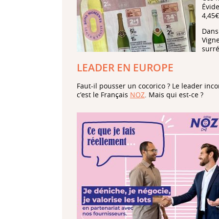
Évid
4,45
Dans 
Vigne
surré
LEADER EN EUROPE
Faut-il pousser un cocorico ? Le leader in
c’est le Français
NOZ
. Mais qui est-ce ?