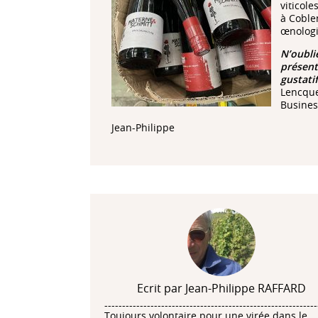
viticol
à Coble
œnolog
N’oubli
présent
gustati
Lencque
Business
Jean-Philippe
Ecrit par Jean-Philippe RAFFARD
------------------------------------------------------------
Toujours volontaire pour une virée dans le