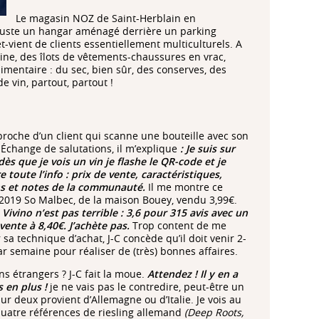
Le magasin NOZ de Saint-Herblain en
 Juste un hangar aménagé derrière un parking
-et-vient de clients essentiellement multiculturels. A
omine, des îlots de vêtements-chaussures en vrac,
limentaire : du sec, bien sûr, des conserves, des
de vin, partout, partout !
proche d’un client qui scanne une bouteille avec son
 Échange de salutations, il m’explique
: Je suis sur
dès que je vois un vin je flashe le QR-code et je
 toute l’info : prix de vente, caractéristiques,
s et notes de la communauté.
Il me montre ce
2019 So Malbec, de la maison Bouey, vendu 3,99€.
Vivino n’est pas terrible : 3,6 pour 315 avis avec un
 vente à 8,40€. J’achète pas.
Trop content de me
 sa technique d’achat, J-C concède qu’il doit venir 2-
ar semaine pour réaliser de (très) bonnes affaires.
ins étrangers ? J-C fait la moue.
Attendez ! Il y en a
s en plus !
je ne vais pas le contredire, peut-être un
ur deux provient d’Allemagne ou d’Italie. Je vois au
uatre références de riesling allemand
(Deep Roots,