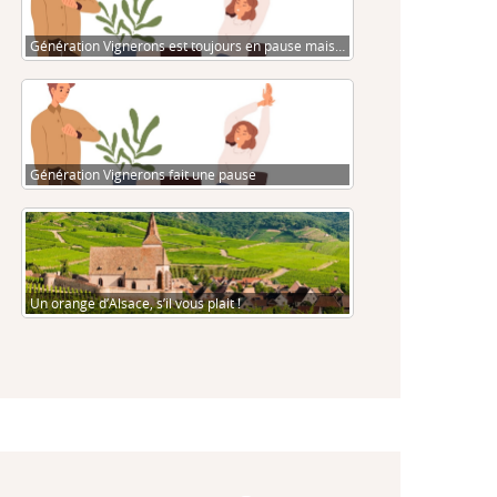
Génération Vignerons est toujours en pause mais…
Génération Vignerons fait une pause
Un orange d’Alsace, s’il vous plait !