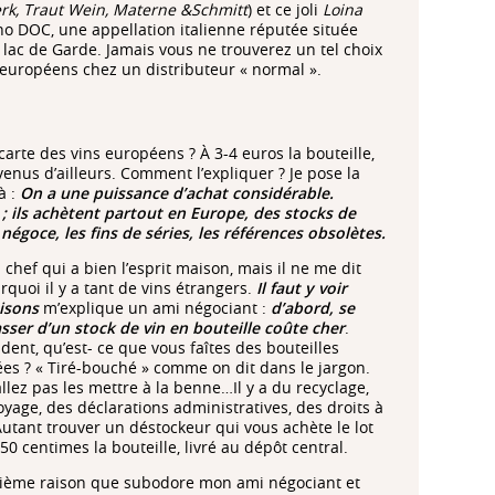
rk, Traut Wein, Materne &Schmitt
) et ce joli
Loina
no DOC, une appellation italienne réputée située
 lac de Garde. Jamais vous ne trouverez un tel choix
 européens chez un distributeur « normal ».
 carte des vins européens ? À 3-4 euros la bouteille,
venus d’ailleurs. Comment l’expliquer ? Je pose la
à :
On a une puissance d’achat considérable.
 ; ils achètent partout en Europe, des stocks de
négoce, les fins de séries, les références obsolètes.
 chef qui a bien l’esprit maison, mais il ne me dit
rquoi il y a tant de vins étrangers.
Il faut y voir
isons
m’explique un ami négociant :
d’abord, se
sser d’un stock de vin en bouteille coûte cher
.
ident, qu’est- ce que vous faîtes des bouteilles
ées ? « Tiré-bouché » comme on dit dans le jargon.
llez pas les mettre à la benne…Il y a du recyclage,
oyage, des déclarations administratives, des droits à
Autant trouver un déstockeur qui vous achète le lot
50 centimes la bouteille, livré au dépôt central.
ième raison que subodore mon ami négociant et