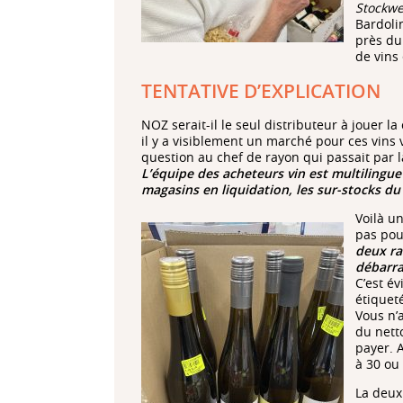
Stockwe
Bardoli
près du
de vins
TENTATIVE D’EXPLICATION
NOZ serait-il le seul distributeur à jouer la
il y a visiblement un marché pour ces vins 
question au chef de rayon qui passait par l
L’équipe des acheteurs vin est multilingue
magasins en liquidation, les sur-stocks du 
Voilà
un
pas pou
deux ra
débarra
C’est év
étiquet
Vous n’a
du nett
payer. 
à 30 ou 
La deux