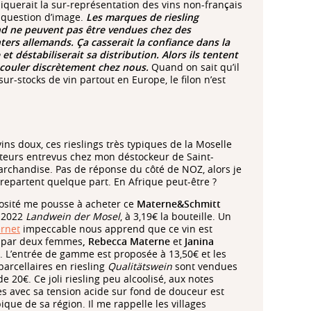
liquerait la sur-représentation des vins non-français
 question d’image.
Les marques de riesling
d ne peuvent pas être vendues chez des
ters allemands. Ça casserait la confiance dans la
t déstabiliserait sa distribution. Alors ils tentent
écouler discrètement chez nous.
Quand on sait
qu’il
sur-stocks de vin partout en Europe, le filon n’est
vins doux, ces rieslings très typiques de la Moselle
teurs entrevus chez mon déstockeur de Saint-
marchandise. Pas de réponse du côté de NOZ, alors je
epartent quelque part. En Afrique peut-être ?
osité me pousse à acheter ce
Materne&Schmitt
g 2022
Landwein der Mosel
, à 3,19€ la bouteille. Un
ernet
impeccable nous apprend que ce vin est
 par deux femmes
, Rebecca Materne
et
Janina
. L’entrée de gamme est proposée à 13,50€ et les
parcellaires en riesling
Qualitätswein
sont vendues
e 20€. Ce joli riesling peu alcoolisé, aux notes
es avec sa tension acide sur fond de douceur est
ique de sa région. Il me rappelle les villages