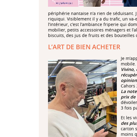
périphérie nantaise n’a rien de séduisant.
riquiqui. Visiblement il y a du trafic, un va
l’intérieur, c’est l’ambiance friperie qui d
mobilier, petits accessoires ménagers et l’a
biscuits, des jus de fruits et des bouteilles 
L’ART DE BIEN ACHETER
Je m’ap
mobile.
Vivino, 
récupère
opinion
Cahors 
La note 
prix de
dévoiler
3 fois p
Et les v
des plu
carton s
moins q