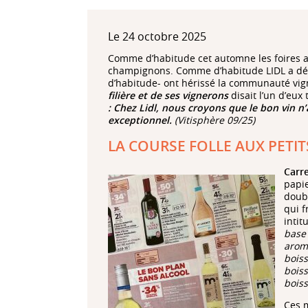
Le 24 octobre 2025
Comme d’habitude cet automne les foires a
champignons. Comme d’habitude LIDL a dég
d’habitude- ont hérissé la communauté vi
filière et de ses vignerons
disait l’un d’eux
: Chez Lidl, nous croyons que le bon vin n’
exceptionnel.
(Vitisphère 09/25)
LA COURSE FOLLE AUX PETIT
Carr
papi
doub
qui f
intit
base 
aroma
boiss
boiss
boiss
Ces m