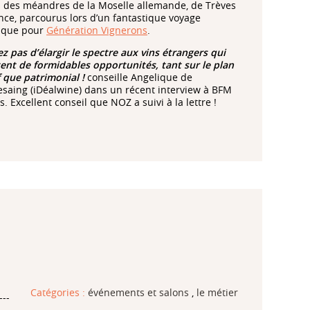
es des méandres de la Moselle allemande, de Trèves
nce, parcourus lors d’un fantastique voyage
ique pour
Génération Vignerons
.
ez pas d’élargir le spectre aux vins étrangers qui
ent de formidables opportunités, tant sur le plan
f que patrimonial !
conseille Angelique de
saing (iDéalwine) dans un récent interview à BFM
. Excellent conseil que NOZ a suivi à la lettre !
Catégories :
événements et salons
,
le métier
---