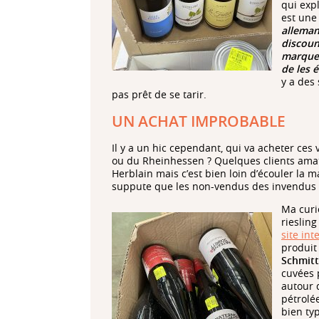
qui exp
est une
alleman
discoun
marque e
de les 
y a des 
pas prêt de se tarir.
UN ACHAT IMPROBABLE
Il y a un hic cependant, qui va acheter ces 
ou du Rheinhessen ? Quelques clients ama
Herblain mais c’est bien loin d’écouler la 
suppute que les non-vendus des invendus r
Ma curi
rieslin
site int
produit
Schmitt
cuvées 
autour d
pétrolé
bien typ