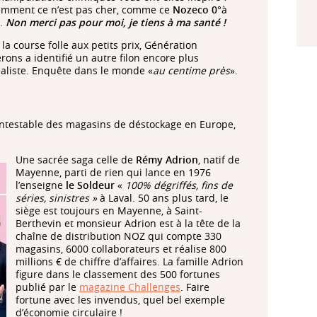
emment ce n’est pas cher, comme ce
Nozeco 0
°à
€.
Non merci pas pour moi, je tiens à ma santé !
la course folle aux petits prix, Génération
rons a identifié un autre filon encore plus
aliste. Enquête dans le monde «
au centime près
».
contestable des magasins de déstockage en Europe,
Une sacrée saga celle de
Rémy Adrion
, natif de
Mayenne, parti de rien qui lance en 1976
l’enseigne
le Soldeur
«
100% dégriffés, fins de
séries, sinistres »
à Laval. 50 ans plus tard, le
siège est toujours en Mayenne, à Saint-
Berthevin et monsieur Adrion est à la tête de la
chaîne de distribution NOZ qui compte 330
magasins, 6000 collaborateurs et réalise 800
millions € de chiffre d’affaires. La famille Adrion
figure dans le classement des 500 fortunes
publié par le
magazine Challenges
. Faire
fortune avec les invendus, quel bel exemple
d’économie circulaire !