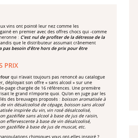
ux vins ont pointé leur nez comme les
ainé en premier avec des offres chocs qui -comme
gneronne :
C’est nul de profiter de la détresse de la
tandis que le distributeur assumait crânement
a pas besoin d’être hors de prix pour être
S PRIX
efour
qui n’avait toujours pas renoncé au catalogue
er
,
déployait son offre « sans alcool » sur une
le-page chargée de 16 références. Une première
risait le grand n’importe quoi. Qu’on en juge par les
ulés des breuvages proposés :
boisson aromatisée à
de vin désalcoolisé de cépage
,
boisson sans alcool
tisée inspirée du vin, vin rosé désalcoolisé,
on gazéifiée sans alcool à base de jus de raisin,
on effervescente à base de vin désalcoolisé,
on gazéifiée à base de jus de muscat, etc.
anipulations chimiques vous ont-elles inspiré ?