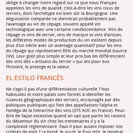
oblige à changer notre regard sur ce que nous Français
appelons les vins de qualité, c’est-à-dire les vins issus de
terroirs, dont l’archétype est bien sûr la Bourgogne. Une
dégustation comparée ne donnerait probablement pas
l’avantage au vin de cépage, souvent appelé vin
technologique avec une certaine condescendance. Vins de
cépage vs vins de terroir, vins de marque vs vins d’artisan,
les différents modes de production du vin existent depuis
plus d’un siècle avec un avantage quantitatif pour les vins
de cépage qui représentent 85% du marché mondial (source
OIV). Leur goût plus simple et leur prix bas les différencient
des vins des « artisans du terroir » qui ont pour eux
l’histoire, le prestige et la valeur.
EL ESTILO FRANCÉS
Ne s’agit-il pas d’une différentiation culturelle ? Nos
habitudes et notre palais sont formés à identifier les
nuances géographiques des terroirs, encouragés par des
politiques publiques qui font des appellations l’alpha et
l’oméga de la hiérarchie des vins (375 AOC en France). Peut-
être de façon excessive quand on sait que parmi les raisons
du désamour du vin chez les trentenaires il y a la
complexité réglementaire. Faut-il pour autant imposer nos
critères de goût ? Le boisé, le sucré, le fruit mûr, le minéral,