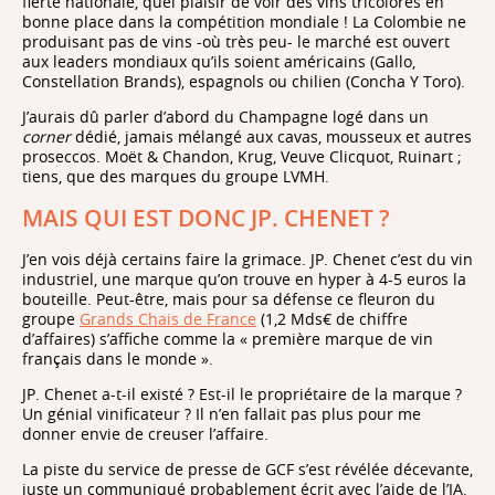
fierté nationale, quel plaisir de voir des vins tricolores en
bonne place dans la compétition mondiale ! La Colombie ne
produisant pas de vins -où très peu- le marché est ouvert
aux leaders mondiaux qu’ils soient américains (Gallo,
Constellation Brands), espagnols ou chilien (Concha Y Toro).
J’aurais dû parler d’abord du Champagne logé dans un
corner
dédié, jamais mélangé aux cavas, mousseux et autres
proseccos. Moët & Chandon, Krug, Veuve Clicquot, Ruinart ;
tiens, que des marques du groupe LVMH.
MAIS QUI EST DONC JP. CHENET ?
J’en vois déjà certains faire la grimace. JP. Chenet c’est du vin
industriel, une marque qu’on trouve en hyper à 4-5 euros la
bouteille. Peut-être, mais pour sa défense ce fleuron du
groupe
Grands Chais de France
(1,2 Mds€ de chiffre
d’affaires) s’affiche comme la « première marque de vin
français dans le monde ».
JP. Chenet a-t-il existé ? Est-il le propriétaire de la marque ?
Un génial vinificateur ? Il n’en fallait pas plus pour me
donner envie de creuser l’affaire.
La piste du service de presse de GCF s’est révélée décevante,
juste un communiqué probablement écrit avec l’aide de l’IA.