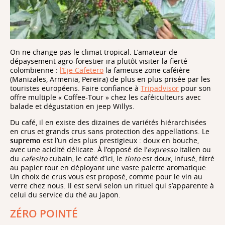
On ne change pas le climat tropical. L’amateur de
dépaysement agro-forestier ira plutôt visiter la fierté
colombienne :
l’Eje Cafetero
la fameuse zone caféière
(Manizales, Armenia, Pereira) de plus en plus prisée par les
touristes européens. Faire confiance à
Tripadvisor
pour son
offre multiple « Coffee-Tour » chez les caféiculteurs avec
balade et dégustation en jeep Willys.
Du café, il en existe des dizaines de variétés hiérarchisées
en crus et grands crus sans protection des appellations. Le
supremo
est l’un des plus prestigieux : doux en bouche,
avec une acidité délicate. À l’opposé de l’
expresso
italien ou
du
cafesito
cubain, le café d’ici, le
tinto
est doux, infusé, filtré
au papier tout en déployant une vaste palette aromatique.
Un choix de crus vous est proposé, comme pour le vin au
verre chez nous. Il est servi selon un rituel qui s’apparente à
celui du service du thé au Japon.
ZÉRO POINTÉ