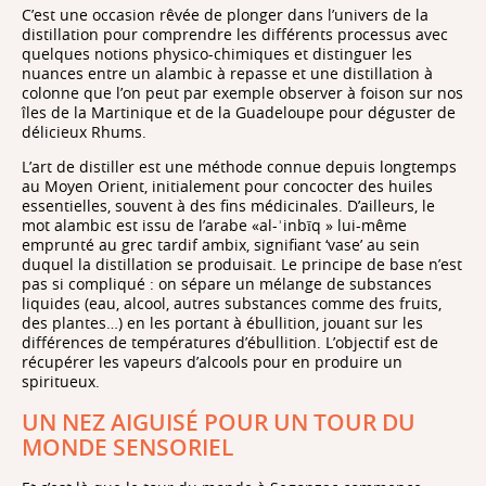
C’est une occasion rêvée de plonger dans l’univers de la
distillation pour comprendre les différents processus avec
quelques notions physico-chimiques et distinguer les
ici
nuances entre un alambic à repasse et une distillation à
colonne que l’on peut par exemple observer à foison sur nos
îles de la Martinique et de la Guadeloupe pour déguster de
délicieux Rhums.
L’art de distiller est une méthode connue depuis longtemps
au Moyen Orient, initialement pour concocter des huiles
essentielles, souvent à des fins médicinales. D’ailleurs, le
mot alambic est issu de l’arabe «al-ʾinbīq » lui-même
emprunté au grec tardif ambix, signifiant ‘vase’ au sein
duquel la distillation se produisait. Le principe de base n’est
pas si compliqué : on sépare un mélange de substances
liquides (eau, alcool, autres substances comme des fruits,
des plantes…) en les portant à ébullition, jouant sur les
différences de températures d’ébullition. L’objectif est de
récupérer les vapeurs d’alcools pour en produire un
spiritueux.
UN NEZ AIGUISÉ POUR UN TOUR DU
MONDE SENSORIEL