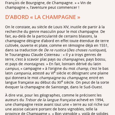
François de Bourgogne, de Champagne. » « Vin de
champagne », l’aventure peut commencer !
D’ABORD « LA CHAMPAGNE »
On le constate, au siècle de Louis XIV, inutile de partir à la
recherche du genre masculin pour le mot champagne. De
fait, au-delà de la particularité de certains blasons, la
champagne désigne d’abord en effet toute étendue de terre
cultivée, ouverte et plate, comme en témoigne déjà en 1551,
dans sa traduction de
De re rustica
(
Des choses rustiques
),
le Tourangeau Claude Cotereau : « Il y a troys genres de
terre, c’est à scavoir plat pays ou
champagnes
, pays bossu,
et pays de
montaignes
. » En fait, lointain dérivé du latin
campus
, « campagne » à l’origine du mot
champ
, c’est le bas
e
latin
campania
, attesté au VI
siècle et désignant une plaine
qui donnera le mot
champaigne
ou
champagne
, entré en
e
langue française au début du XII
siècle. On peut de la sorte
évoquer la champagne de Saintonge, dans le Sud-Ouest.
À dire vrai, pour les géographes, comme le précisent les
auteurs du
Trésor de la langue française
achevé en 1994,
une champagne reste avant tout une « terre au sol riche sur
une assise calcaire portant de bons vignobles, telle la
province de Champagne ». « Bon vignoble », voilà de solides