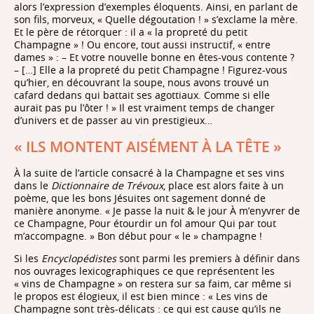
alors l’expression d’exemples éloquents. Ainsi, en parlant de
son fils, morveux, « Quelle dégoutation ! » s’exclame la mère.
Et le père de rétorquer : il a « la propreté du petit
Champagne » ! Ou encore, tout aussi instructif, « entre
dames » : – Et votre nouvelle bonne en êtes-vous contente ?
– […] Elle a la propreté du petit Champagne ! Figurez-vous
qu’hier, en découvrant la soupe, nous avons trouvé un
cafard dedans qui battait ses agottiaux. Comme si elle
aurait pas pu l’ôter ! » Il est vraiment temps de changer
d’univers et de passer au vin prestigieux…
« ILS MONTENT AISÉMENT À LA TÊTE »
À la suite de l’article consacré à la Champagne et ses vins
dans le
Dictionnaire de Trévoux
, place est alors faite à un
poème, que les bons Jésuites ont sagement donné de
manière anonyme. « Je passe la nuit & le jour À m’enyvrer de
ce Champagne, Pour étourdir un fol amour Qui par tout
m’accompagne. » Bon début pour « le » champagne !
Si les
Encyclopédistes
sont parmi les premiers à définir dans
nos ouvrages lexicographiques ce que représentent les
« vins de Champagne » on restera sur sa faim, car même si
le propos est élogieux, il est bien mince : « Les vins de
Champagne sont très-délicats : ce qui est cause qu’ils ne