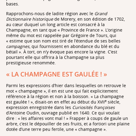
bases.
Rapprochons-nous de ladite région avec le
Grand
Dictionnaire historique
de Morery, en son édition de 1702,
au cœur duquel un long article est consacré à la
Champagne, en tant que « Province de France ». L’origine
même du mot est rappelée par Grégoire de Tours, qui
« estime que son nom est tiré de l’étendue de ses belles
campagnes
, qui fournissent en abondance du blé et du
bétail ». À tort, on n’y évoque pas encore la vigne. C’est
pourtant elle qui offrira à la Champagne sa plus
prestigieuse renommée.
« LA CHAMPAGNE EST GAULÉE ! »
Parmi les expressions d’hier dans lesquelles on retrouve le
mot « champagne », il en est une qui fait explicitement
référence à la région et non à la boisson. « La champagne
e
est gaulée ! », disait-on en effet au début du XVII
siècle,
expression enregistrée dans les
Curiosités françoises
d’Antoine Oudin, ouvrage publié en 1640. Ce qui voulait
dire : « les affaires vont mal ! » Frapper à coups de gaule un
arbre, c’est le dépouiller de ses fruits, et a fortiori une plaine
dotée d’une terre peu fertile, une « champagne ».