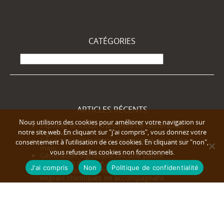
CATÉGORIES
Catégories
ARTICLES RÉCENTS
Nous utilisons des cookies pour améliorer votre navigation sur
Explorer le trésor d’archives de Génération
notre site web. En cliquant sur "j'ai compris", vous donnez votre
Vignerons
Génération Vignerons est toujours en pause
consentement à l’utilisation de ces cookies. En cliquant sur "non",
mais…
vous refusez les cookies non fonctionnels.
Génération Vignerons fait une pause
Un orange d’Alsace, s’il vous plait !
J'ai compris
Non
Politique de confidentialité
Ces pays qui ont réussi à réduire pesticides et
engrais chimiques en accompagnant
les agriculteurs
Tequila ou Mescal, faut-il choisir ?
Le sens de la fête
Pesticides : quand les équipements censés
protéger exposent davantage