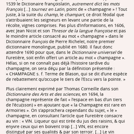
1539 le Dictionaire françoislatin,
autrement dict les mots
François
[…]
tournez en Latin
, point de « champagne » ! Tout
juste, à la suite du
champ
, le
champart
, ce droit féodal que
s’attribuaient les seigneurs en levant une partie de la
récolte, vignes comprises. Pas plus d’informations, en 1606,
avec Jean Nicot et son
Thresor de la langue françoise
et pas
le moindre article consacré au mot « champagne » dans le
Dictionnaire
françois
de Pierre Richelet, notre premier
dictionnaire monolingue, publié en 1680. Il faut donc
attendre 1690 pour que, dans le
Dictionnaire universel
de
Furetière, soit enfin offert un article au mot « champagne ».
Hélas, si on ne connaît pas déjà l’histoire tardive du
champagne, on sera déçu par la définition présentée :
« CHAMPAGNE s. f. Terme de Blason, qui se dit d’une espèce
de rebattement qu’occupe le tiers de l’Escu vers la pointe. »
Plus clairement exprimé par Thomas Corneille dans son
Dictionnaire des Arts et des sciences
, en 1694, la
champagne représente de fait « l’espace en bas d’un tiers
de l’écu(sson) » en ajoutant que « la Champagne est rare en
Armoiries ». On s’approchera cependant du sujet, « le »
champagne, en consultant l’article que Furetière consacre
au vin : « VIN. Liqueur qui est tirée du jus des raisins, & qui
enyvre ceux qui en boivent trop […] VIN, est encore
distingué par ses qualités & par son terroir. […] Le vin