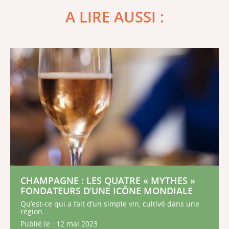
A LIRE AUSSI :
CHAMPAGNE : LES QUATRE « MYTHES »
FONDATEURS D’UNE ICÔNE MONDIALE
Qu’est-ce qui a fait d’un simple vin, cultivé dans une
région...
Publié le : 12 mai 2023