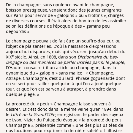
De la champagne, sans opulence avant le champagne,
boisson prestigieuse, venaient donc des jeunes émigrants
sur Paris pour servir de « galopins » ou « trottins », chargés
de diverses courses. Il était alors de bon ton de les assimiler
selon les définitions de l’époque à des « gamins peu
dégourdis ».
Le champagne pouvait de fait être un souffre-douleur, ou
l’objet de plaisanteries. D’où la naissance d’expressions
aujourd’hui disparues, mais qui vécurent jusqu’au début du
e
XIX
siècle. Ainsi, en 1808, dans son
Dictionnaire du bas-
langage où des manières de parler usitées parmi le peuple
,
D’Hautel consacre-t-il un article au champagne, dans la
dynamique du « galopin » sans malice : « Champagne.
Attrape, Champagne, c’est du lard. Phrase goguenarde dont
on se sert pour railler quelqu’un à qui l’on a joué quelque
tour, et que l’on est parvenu à attraper, à prendre dans
quelque piège. »
La propreté du « petit » Champagne laisse souvent à
désirer. Et c’est donc dans la même veine qu’en 1894, dans
le
Littré de la Grand’Côte
, enregistrant le parler des soyeux
de Lyon, Nizier du Puitspelu évoque « la propreté du petit
Champagne », présentée comme « une des plus usitées de
nos locutions pour exprimer la dernière saleté ». Il illustre