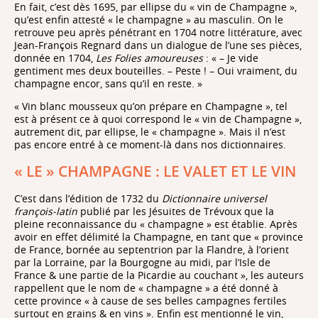
En fait, c’est dès 1695, par ellipse du « vin de Champagne »,
qu’est enfin attesté « le champagne » au masculin. On le
retrouve peu après pénétrant en 1704 notre littérature, avec
Jean-François Regnard dans un dialogue de l’une ses pièces,
donnée en 1704,
Les Folies amoureuses
: « – Je vide
gentiment mes deux bouteilles. – Peste ! – Oui vraiment, du
champagne encor, sans qu’il en reste. »
« Vin blanc mousseux qu’on prépare en Champagne », tel
est à présent ce à quoi correspond le « vin de Champagne »,
autrement dit, par ellipse, le « champagne ». Mais il n’est
pas encore entré à ce moment-là dans nos dictionnaires.
« LE » CHAMPAGNE : LE VALET ET LE VIN
C’est dans l’édition de 1732 du
Dictionnaire universel
françois-latin
publié par les Jésuites de Trévoux que la
pleine reconnaissance du « champagne » est établie. Après
avoir en effet délimité la Champagne, en tant que « province
de France, bornée au septentrion par la Flandre, à l’orient
par la Lorraine, par la Bourgogne au midi, par l’Isle de
France & une partie de la Picardie au couchant », les auteurs
rappellent que le nom de « champagne » a été donné à
cette province « à cause de ses belles campagnes fertiles
surtout en grains & en vins ». Enfin est mentionné le vin,