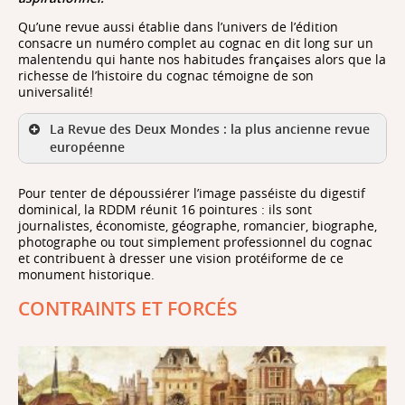
Qu’une revue aussi établie dans l’univers de l’édition
consacre un numéro complet au cognac en dit long sur un
malentendu qui hante nos habitudes françaises alors que la
richesse de l’histoire du cognac témoigne de son
universalité!
La Revue des Deux Mondes : la plus ancienne revue
européenne
Pour tenter de dépoussiérer l’image passéiste du digestif
dominical, la RDDM réunit 16 pointures : ils sont
journalistes, économiste, géographe, romancier, biographe,
photographe ou tout simplement professionnel du cognac
et contribuent à dresser une vision protéiforme de ce
monument historique.
"Party is a madness of many, for the gain of a few."
CONTRAINTS ET FORCÉS
Cette citation du poète anglais Alexander Pope
reproduite en épigraphe à la fois en anglais et en
français au fronton de «l’avertissement» ouvrant le
premier numéro, définit l’une des lignes de force
intellectuelles de la revue.