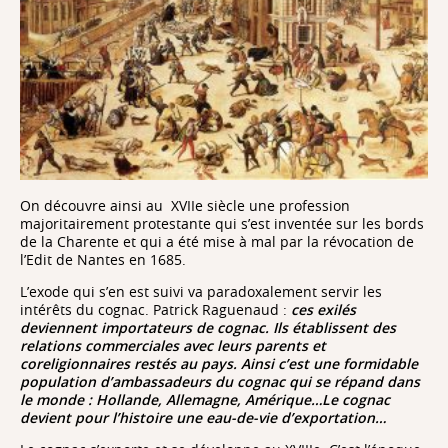
Ils renvoient à l’Europe et à l’Amérique. Il faut croire
que cette période était fertile pour la réflexion si l’on
compte la variété de revues qui existaient alors en
France (le Globe, la Revue de Paris, le Mercure du XIXe
siècle), ou en Angleterre (Edimbourg Review, Quaterly
Review). Au long des années, on pourrait presque dire
des siècles…la Revue des Deux Mondes s’est imposée
comme un pôle incontournable de la vie intellectuelle
française et européenne.
On découvre ainsi au XVIIe siècle une profession
majoritairement protestante qui s’est inventée sur les bords
de la Charente et qui a été mise à mal par la révocation de
l’Edit de Nantes en 1685.
L’exode qui s’en est suivi va paradoxalement servir les
intérêts du cognac. Patrick Raguenaud :
ces exilés
La Revue des Deux Mondes a été, au XIXe siècle, un
deviennent importateurs de cognac. Ils établissent des
rendez-vous littéraire majeur. Tous les grands
relations commerciales avec leurs parents et
écrivains y ont apporté leur collaboration, de George
coreligionnaires restés au pays. Ainsi c’est une formidable
Sand à Chateaubriand, de Sainte-Beuve à Dumas,
population d’ambassadeurs du cognac qui se répand dans
Musset, Renan, Gautier et tant d’autres. Au XXe siècle,
le monde : Hollande, Allemagne, Amérique…Le cognac
le paysage littéraire change, la NRF apparaît : si la
devient pour l’histoire une eau-de-vie d’exportation…
Revue garde une position privilégiée, son centre de