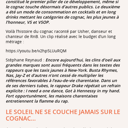
constitué le premier pilier de ce développement, même si
le cognac touche désormais d’autres publics. Le deuxième
ici plus qu'ailleurs, le raisin est une
a été un mode de consommation en cocktails et en long
"matière première" qui sera bonifiée plus tard lors de
drinks mettant les catégories de cognac, les plus jeunes à
tout le processus d'élaboration amenant à obtenir le
l’honneur, VS et VSOP.
cognac. [...] Le raisin récolté doit être acide pour
fournir un vin qui se conserve bien avant la
Voilà l’histoire du cognac raconté par Usher, danseur et
distillation.
chanteur de RnB. Un clip réalisé avec le budget d’un long
métrage :
https://youtu.be/v2hp5LUuRQM
Et c'est à ce moment-là que le
cognac devient une appellation d'origine contrôlée
Stéphane Reynaud :
Encore aujourd’hui, les clins d’oeil aux
(AOC) : auparavant le vin ne l'était pas. Preuve
grandes marques sont aussi fréquents dans les textes des
supplémentaire que la distillation est le moment clef
rappeurs que les taxis jaunes à New-York. Busta Rhymes,
qui conduit l'eau-de-vie dans la galaxie des grands. Les
Nas, Jay-Z et d’autres n’ont cessé de multiplier les
experts identifient près de 60 arômes différents dans
références favorables à l’eau-de-vie charentaise. Dans un
un grand cognac.
de ses derniers tubes, le rappeur Drake répétait un refrain
explicite : I need a one dance, Got à Hennessy in my hand.
Fort opportunément, les maisons charentaises
entretiennent la flamme du rap.
LE SOLEIL NE SE COUCHE JAMAIS SUR LE
le cognac
COGNAC…
est en effet presque toujours l'assemblage d'eaux-de-
vie venant de terroirs différents et d'années
différentes. Comme un nez dans l'univers de la