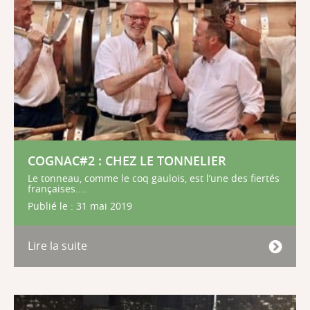
COGNAC#2 : CHEZ LE TONNELIER
Le tonneau, comme le coq gaulois, est l’une des fiertés
françaises....
Publié le : 31 mai 2019
Lire la suite