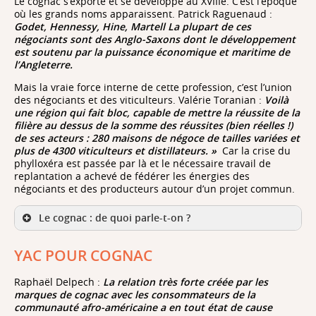
gravité se déplace plus vers la politique et l’histoire,
Le cognac s’exporte et se développe au XVIIIe. C’est l’époque
portée par la gravité des moments de crise que
où les grands noms apparaissent. Patrick Raguenaud :
traverse la société française : Commune, séparation de
Godet, Hennessy, Hine, Martell La plupart de ces
l’Eglise et de l’Etat, Affaire Dreyfus, Grande guerre de
négociants sont des Anglo-Saxons dont le développement
14-18, montée des totalitarismes...
est soutenu par la puissance économique et maritime de
l’Angleterre.
Mais la vraie force interne de cette profession, c’est l’union
des négociants et des viticulteurs. Valérie Toranian :
Voilà
Vouloir identifier une ligne idéologique cohérente
une région qui fait bloc, capable de mettre la réussite de la
depuis le début serait fallacieux. Toutefois, on peut
filière au dessus de la somme des réussites (bien réelles !)
distinguer facilement certains traits de caractère qui
de ses acteurs : 280 maisons de négoce de tailles variées et
expliquent l’extraordinaire pérennité de la Revue :
plus de 4300 viticulteurs et distillateurs. »
Car la crise du
souci de modération, de prudence, rejet des postures
phylloxéra est passée par là et le nécessaire travail de
extrêmes, esprit de pragmatisme. Née en même temps
replantation a achevé de fédérer les énergies des
que la monarchie de Juillet, la Revue des Deux Mondes
négociants et des producteurs autour d’un projet commun.
a hérité de ce même souci de conjuguer un lien fort à
la tradition et un lien fort à ce qu’on pourrait appeler
Le cognac : de quoi parle-t-on ?
la modernité...
à la base de tout,
YAC POUR COGNAC
se trouve du raisin et uniquement du raisin
Raphaël Delpech :
La relation très forte créée par les
marques de cognac avec les consommateurs de la
communauté afro-américaine a en tout état de cause