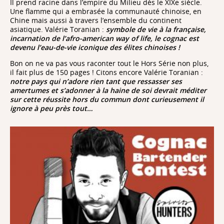
Il prend racine dans l’empire du Milieu dès le XIXe siècle.
parfumerie, le maitre de chai ira chercher dans ses
Une flamme qui a embrasée la communauté chinoise, en
stocks les eaux-de-vie qui, une fois assemblées,
Chine mais aussi à travers l’ensemble du continent
donneront le résultat souhaité.
asiatique. Valérie Toranian :
symbole de vie à la française,
incarnation de l’afro-american way of life, le cognac est
devenu l’eau-de-vie iconique des élites chinoises !
Bon on ne va pas vous raconter tout le Hors Série non plus,
il fait plus de 150 pages ! Citons encore Valérie Toranian :
notre pays qui n’adore rien tant que ressasser ses
amertumes et s’adonner à la haine de soi devrait méditer
sur cette réussite hors du commun dont curieusement il
ignore à peu près tout…