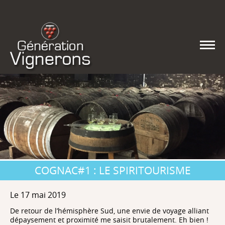
COGNAC#1 : LE SPIRITOURISME
Le 17 mai 2019
De retour de l’hémisphère Sud, une envie de voyage alliant
dépaysement et proximité me saisit brutalement. Eh bien !