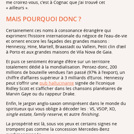
me croirez-vous, c’est à Cognac que j’ai trouvé cet
« ailleurs ».
MAIS POURQUOI DONC ?
Certainement ces noms à consonance étrangère qui
expriment l’histoire internationale du négoce de l’eau-de-vie
et ornent encore les façades des grandes maisons :
Hennessy, Hine, Martell, Braastadt ou Vallein, Petit clin d’œil
à Porto et aux grandes maisons de Vila Nova de Gaia.
Et puis ce sentiment étrange d’être sur un territoire
totalement dédié à la mondialisation. Pensez-donc, 200
millions de bouteille vendues l’an passé (97% à l’export), un
chiffre d’affaires supérieur à 3 milliards d’Euros. Hennessy
peut s’offrir une
pub hallucinante
signée de l’iconique
Ridley Scott et s’afficher dans les chansons planétaires de
Marvin Gaye ou du rappeur Drake.
Enfin, le jargon anglo-saxon omniprésent dans le monde du
spiritueux qui vous oblige à décoder les : VS, VSOP, XO,
single estate
,
family reserve
, et autre
finishing.
La prospérité est là, sous vos yeux et certains signes ne
trompent pas comme la concession Mercedes-Benz