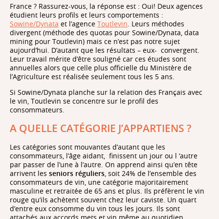
France ? Rassurez-vous, la réponse est : Oui! Deux agences
étudient leurs profils et leurs comportements :
Sowine/Dynata
et l’agence
Toutlevin
. Leurs méthodes
divergent (méthode des quotas pour Sowine/Dynata, data
mining pour Toutlevin) mais ce n’est pas notre sujet
aujourd’hui. D’autant que les résultats – eux- convergent.
Leur travail mérite d’être souligné car ces études sont
annuelles alors que celle plus officielle du Ministère de
l’Agriculture est réalisée seulement tous les 5 ans.
Si Sowine/Dynata planche sur la relation des Français avec
le vin, Toutlevin se concentre sur le profil des
consommateurs.
A QUELLE CATÉGORIE J’APPARTIENS ?
Les catégories sont mouvantes d’autant que les
consommateurs, l’âge aidant, finissent un jour ou l ‘autre
par passer de l’une à l’autre. On apprend ainsi qu’en tête
arrivent les
seniors réguliers
, soit 24% de l’ensemble des
consommateurs de vin, une catégorie majoritairement
masculine et retraitée de 65 ans et plus. Ils préfèrent le vin
rouge qu’ils achètent souvent chez leur caviste. Un quart
d’entre eux consomme du vin tous les jours. Ils sont
attachés aux accords mets et vin même au quotidien.