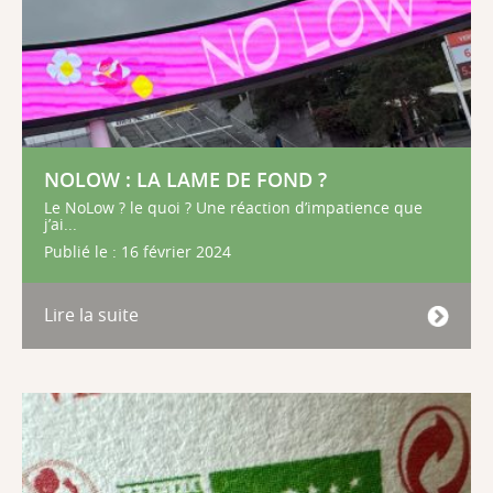
NOLOW : LA LAME DE FOND ?
Le NoLow ? le quoi ? Une réaction d’impatience que
j’ai...
Publié le : 16 février 2024
Lire la suite