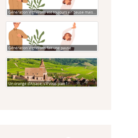
Génération Vignerons est toujours en pause mais…
Génération Vignerons fait une pause
Un orange d’Alsace, s’il vous plait !