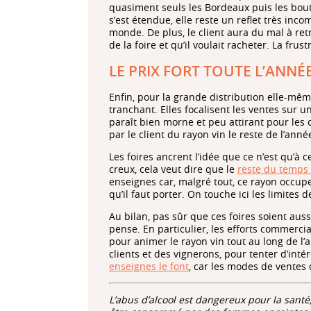
quasiment seuls les Bordeaux puis les bout
s’est étendue, elle reste un reflet très inc
monde. De plus, le client aura du mal à retr
de la foire et qu’il voulait racheter. La frus
LE PRIX FORT TOUTE L’ANNÉ
Enfin, pour la grande distribution elle-mêm
tranchant. Elles focalisent les ventes sur u
paraît bien morne et peu attirant pour les 
par le client du rayon vin le reste de l’anné
Les foires ancrent l’idée que ce n’est qu’à 
creux, cela veut dire que le
reste du temps o
enseignes car, malgré tout, ce rayon occupe
qu’il faut porter. On touche ici les limites 
Au bilan, pas sûr que ces foires soient auss
pense. En particulier, les efforts commercia
pour animer le rayon vin tout au long de l’
clients et des vignerons, pour tenter d’in
enseignes le font
, car les modes de ventes
L’abus d’alcool est dangereux pour la sant