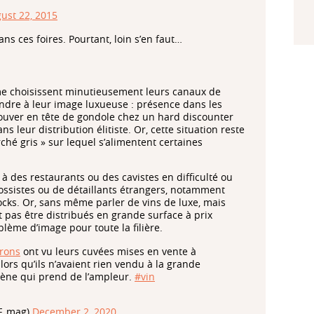
ust 22, 2015
ns ces foires. Pourtant, loin s’en faut…
me choisissent minutieusement leurs canaux de
ondre à leur image luxueuse : présence dans les
etrouver en tête de gondole chez un hard discounter
leur distribution élitiste. Or, cette situation reste
ché gris » sur lequel s’alimentent certaines
à des restaurants ou des cavistes en difficulté ou
grossistes ou de détaillants étrangers, notamment
ocks. Or, sans même parler de vins de luxe, mais
pas être distribués en grande surface à prix
lème d’image pour toute la filière.
rons
ont vu leurs cuvées mises en vente à
ors qu’ils n’avaient rien vendu à la grande
ène qui prend de l’ampleur.
#vin
VF_mag)
December 2, 2020