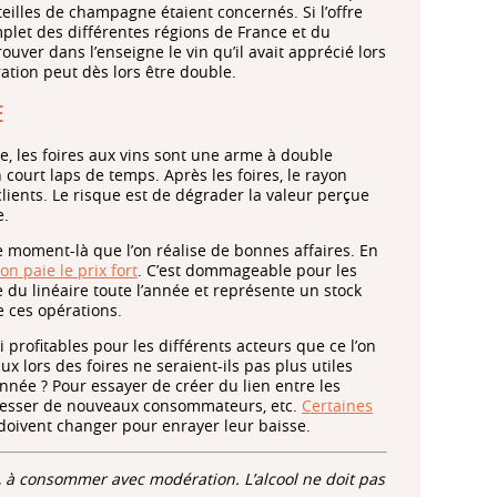
eilles de champagne étaient concernés. Si l’offre
omplet des différentes régions de France et du
ouver dans l’enseigne le vin qu’il avait apprécié lors
tration peut dès lors être double.
E
e, les foires aux vins sont une arme à double
n court laps de temps. Après les foires, le rayon
clients. Le risque est de dégrader la valeur perçue
e.
ce moment-là que l’on réalise de bonnes affaires. En
n paie le prix fort
. C’est dommageable pour les
 du linéaire toute l’année et représente un stock
de ces opérations.
i profitables pour les différents acteurs que ce l’on
ux lors des foires ne seraient-ils pas plus utiles
année ? Pour essayer de créer du lien entre les
téresser de nouveaux consommateurs, etc.
Certaines
 doivent changer pour enrayer leur baisse.
é, à consommer avec modération. L’alcool ne doit pas