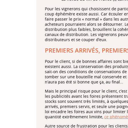
Pour les vignerons qui choisissent de partic
coup éphémère existe aussi. Car écouler en 
faire passer le prix « normal » dans les au
acheteurs pourraient alors se détourner. L
distribution plus faibles, brouillent la cohé
canaux de distribution. Les vignerons peuve
distributeurs et se couper d’eux.
PREMIERS ARRIVÉS, PREMIER
Pour le client, si de bonnes affaires sont b
existent aussi. La conservation des produi
sait-on des conditions de conservations de 
tomber sur une bouteille mal conservée et d
n’aura pas été si bonne que ça, au final…
Mais le principal risque pour le client, c’est
les publicités avant les foires présentent t
stocks sont souvent très limités, à quelqu
arrivés, premiers servis, et seule une poign
loi encadre les foires aux vins pour limite
quantité extrêmement limitée,
ce phénomèn
Autre source de frustration pour les clients