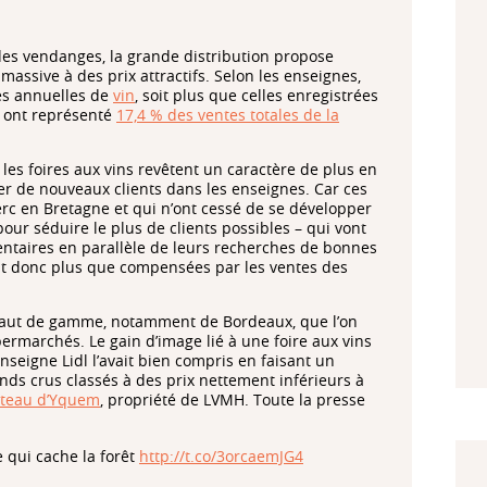
s vendanges, la grande distribution propose
assive à des prix attractifs. Selon les enseignes,
tes annuelles de
vin
, soit plus que celles enregistrées
es ont représenté
17,4 % des ventes totales de la
, les foires aux vins revêtent un caractère de plus en
tirer de nouveaux clients dans les enseignes. Car ces
clerc en Bretagne et qui n’ont cessé de se développer
our séduire le plus de clients possibles – qui vont
entaires en parallèle de leurs recherches de bonnes
sont donc plus que compensées par les ventes des
 haut de gamme, notamment de Bordeaux, que l’on
rmarchés. Le gain d’image lié à une foire aux vins
enseigne Lidl l’avait bien compris en faisant un
nds crus classés à des prix nettement inférieurs à
âteau d’Yquem
, propriété de LVMH. Toute la presse
 qui cache la forêt
http://t.co/3orcaemJG4