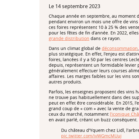
Le 14 septembre 2023
Chaque année en septembre, au moment de
pendant environ un mois une offre de vins m
ces foires représentent 10 à 25 % des ven
pour les fêtes de fin d’année. En 2022, ell
grande distribution
dans ce rayon.
Dans un climat global de
déconsommation
plus stratégique. En effet, l’enjeu est d’at
foires, lancées il y a 50 par les centres Le
depuis, représentent un formidable levier p
généralement effectuer leurs courses alim
affaires. Les marges faibles sur les vins 
autres produits.
Parfois, les enseignes proposent des vins
ne trouve pas habituellement dans des supe
peut en effet être considérable. En 2015, l’
grand coup de « com » avec la vente de gra
ceux du marché, notamment
l’iconique Ch
en avait parlé, créant un buzz conséquent.
Du château d'Yquem chez Lidl, l'arbre
pic.twitter.com/ivWGmcMUuj