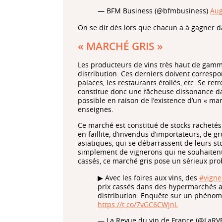
— BFM Business (@bfmbusiness)
Aug
On se dit dès lors que chacun a à gagner da
« MARCHÉ GRIS »
Les producteurs de vins très haut de gam
distribution. Ces derniers doivent corresp
palaces, les restaurants étoilés, etc. Se r
constitue donc une fâcheuse dissonance dans 
possible en raison de l’existence d’un « mar
enseignes.
Ce marché est constitué de stocks rachetés 
en faillite, d’invendus d’importateurs, de 
asiatiques, qui se débarrassent de leurs st
simplement de vignerons qui ne souhaitent 
cassés, ce marché gris pose un sérieux prob
▶ Avec les foires aux vins, des
#vigne
prix cassés dans des hypermarchés al
distribution. Enquête sur un phénom
https://t.co/7vGC6CWjnL
— La Revue du vin de France (@LaR