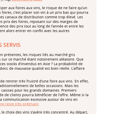
iper aux foires aux vins, le risque de ne faire qu’un
foires, c’est placer son vin à un prix bas qui pourra
tres canaux de distribution comme trop élevé. Les
es prix des foires, reposant sur des marges de
rence des prix tout au long de l’année et entre les
nt alors entrer en conflit avec les autres
S SERVIS
ien présentes, les risques liés au marché gris
ts sur ce marché étant notoirement aléatoire. Que
ces stocks d’invendus en Asie ? La probabilité de
onc de mauvaise qualité est bien réelle. L’affaire
 de rentrer très frustré d’une foire aux vins. En effet,
raditionnellement de belles occasions. Mais les
es caisses pour les grands domaines. Premiers
ée de clients pourra bénéficier de l’offre. Même si la
r la communication excessive autour de vins en
e reste très prégnant
.
, le choix des vins s’avère très concentré. Au départ,