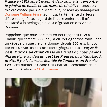
France en 1969 aurait exprimé deux souhaits : rencontrer
le général de Gaulle et …le maire de Chablis !
L’anecdote
m’a été contée par Alain Marcuello,
hospitality manager
au
Domaine William Fèvre
. Son hospitalité mérite d’ailleurs
d’être soulignée au regard de l’heure entière qu’il m’a
consacré à la pédagogie et à la dégustation des vins du
Domaine.
Rappelons que nous sommes en Bourgogne sur l’AOC
Chablis qui compte 6800 ha ; là où 350 vignerons travaillent
un cépage unique : le chardonnay depuis 800 ans. Ici pour
parler d’un vin, on sort une carte géographique :
Voyez-là,
c’est Bougros, un climat classé en Grand Cru, nous y avons
4ha de vigne, au dessus, c’est Les Preuses, puis Vaudésir. A
droite, il y a la fameuse Montée de Tonnerre, un Premier
Cru.
Sans oublier le Grand Cru Château Grenouilles de la
cave coopérative
La Chablisienne
.