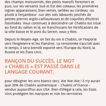
des champs moissonnés, des petits massifs forestiers et
puis, sur les versants Sud et Est des coteaux, les premières
vignes apparaissent, bien vertes, taillées au cordeau -ou
plutôt à l’enjambeur -sur des sols labourés jonchés de
petites pierres argilo-caillouteuses et de coquilles d’huîtres
fossilisées. Vous continuez à descendre car Chablis est situé
au fond du vallon et là, en franchissant les fortifications de
la ville basse et le pont du Serein, vous y êtes.
Depuis le Moyen-Age, on fait du vin à Chablis, on l’exporte
vers l’Angleterre et les Flandres. La renommée s’accroît avec
le temps, il sera bientôt exporté vers l’Europe du Nord, la
Russie et les États Unis.
RANÇON DU SUCCÈS, LE MOT
« CHABLIS » EST PASSÉ DANS LE
LANGAGE COURANT,
pour désigner les vins blancs secs. Aie !Aie !Aie ! Il n’y aurait
que 20% de Chablis authentique –
Chablis of France
–
vendus aujourd’hui aux USA. Rien d’illégal à cela, les Etats
Unis protègent les marques et non les territoires.