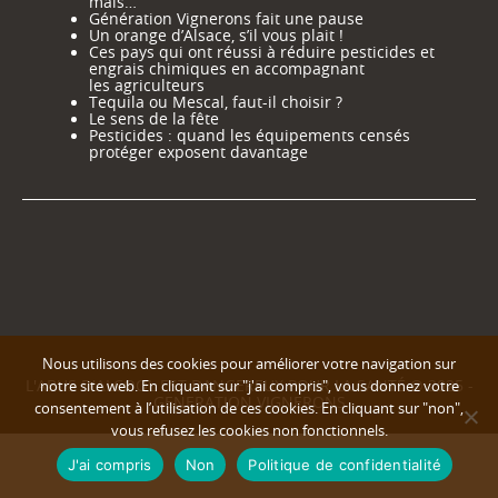
mais…
Génération Vignerons fait une pause
Un orange d’Alsace, s’il vous plait !
Ces pays qui ont réussi à réduire pesticides et
engrais chimiques en accompagnant
les agriculteurs
Tequila ou Mescal, faut-il choisir ?
Le sens de la fête
Pesticides : quand les équipements censés
protéger exposent davantage
Nous utilisons des cookies pour améliorer votre navigation sur
L'ABUS D'ALCOOL EST DANGEREUX POUR LA SANTÉ © 2025 -
notre site web. En cliquant sur "j'ai compris", vous donnez votre
GENERATION VIGNERONS
consentement à l’utilisation de ces cookies. En cliquant sur "non",
vous refusez les cookies non fonctionnels.
J'ai compris
Non
Politique de confidentialité