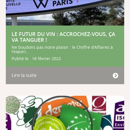
LE FUTUR DU VIN : ACCROCHEZ-VOUS, ÇA
VA TANGUER !
Ne boudons pas notre plaisir : le Chiffre d’Affaires à
l’export...
Publié le : 18 février 2022
Lire la suite