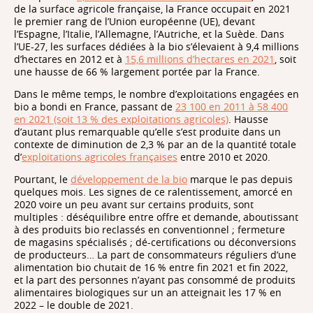
de la surface agricole française, la France occupait en 2021
le premier rang de l’Union européenne (UE), devant
l’Espagne, l’Italie, l’Allemagne, l’Autriche, et la Suède. Dans
l’UE-27, les surfaces dédiées à la bio s’élevaient à 9,4 millions
d’hectares en 2012 et à
15,6 millions d’hectares en 2021
, soit
une hausse de 66 % largement portée par la France.
Dans le même temps, le nombre d’exploitations engagées en
bio a bondi en France, passant de
23 100 en 2011 à 58 400
en 2021 (soit 13 % des exploitations agricoles)
. Hausse
d’autant plus remarquable qu’elle s’est produite dans un
contexte de diminution de 2,3 % par an de la quantité totale
d’
exploitations agricoles françaises
entre 2010 et 2020.
Pourtant, le
développement de la bio
marque le pas depuis
quelques mois. Les signes de ce ralentissement, amorcé en
2020 voire un peu avant sur certains produits, sont
multiples : déséquilibre entre offre et demande, aboutissant
à des produits bio reclassés en conventionnel ; fermeture
de magasins spécialisés ; dé-certifications ou déconversions
de producteurs… La part de consommateurs réguliers d’une
alimentation bio chutait de 16 % entre fin 2021 et fin 2022,
et la part des personnes n’ayant pas consommé de produits
alimentaires biologiques sur un an atteignait les 17 % en
2022 – le double de 2021.