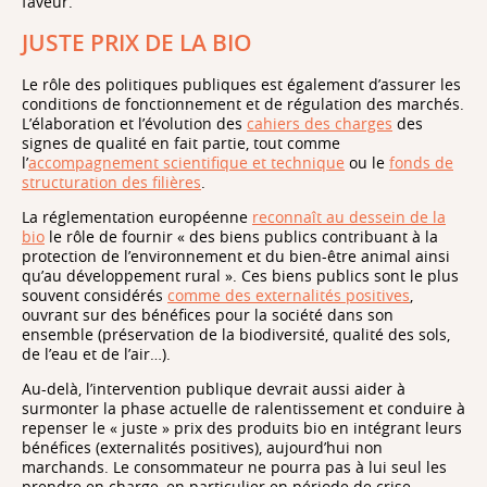
faveur.
JUSTE PRIX DE LA BIO
Le rôle des politiques publiques est également d’assurer les
conditions de fonctionnement et de régulation des marchés.
L’élaboration et l’évolution des
cahiers des charges
des
signes de qualité en fait partie, tout comme
l’
accompagnement scientifique et technique
ou le
fonds de
structuration des filières
.
La réglementation européenne
reconnaît au dessein de la
bio
le rôle de fournir « des biens publics contribuant à la
protection de l’environnement et du bien-être animal ainsi
qu’au développement rural ». Ces biens publics sont le plus
souvent considérés
comme des externalités positives
,
ouvrant sur des bénéfices pour la société dans son
ensemble (préservation de la biodiversité, qualité des sols,
de l’eau et de l’air…).
Au-delà, l’intervention publique devrait aussi aider à
surmonter la phase actuelle de ralentissement et conduire à
repenser le « juste » prix des produits bio en intégrant leurs
bénéfices (externalités positives), aujourd’hui non
marchands. Le consommateur ne pourra pas à lui seul les
prendre en charge, en particulier en période de crise.