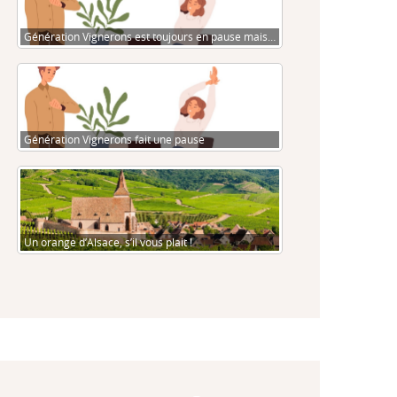
Génération Vignerons est toujours en pause mais…
Génération Vignerons fait une pause
Un orange d’Alsace, s’il vous plait !