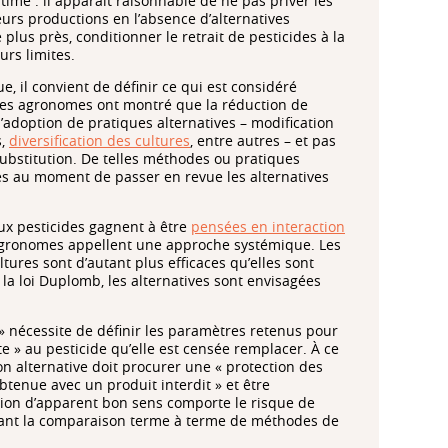
ime : il apparaît raisonnable de ne pas priver les
urs productions en l’absence d’alternatives
 plus près, conditionner le retrait de pesticides à la
urs limites.
e, il convient de définir ce qui est considéré
 les agronomes ont montré que la réduction de
’adoption de pratiques alternatives – modification
s,
diversification des cultures
, entre autres – et pas
ubstitution. De telles méthodes ou pratiques
es au moment de passer en revue les alternatives
ux pesticides gagnent à être
pensées en interaction
 agronomes appellent une approche systémique. Les
ltures sont d’autant plus efficaces qu’elles sont
 la loi Duplomb, les alternatives sont envisagées
s » nécessite de définir les paramètres retenus pour
te » au pesticide qu’elle est censée remplacer. À ce
on alternative doit procurer une « protection des
btenue avec un produit interdit » et être
ition d’apparent bon sens comporte le risque de
sant la comparaison terme à terme de méthodes de