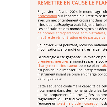
REMETTRE EN CAUSE LE PL
En janvier et février 2024, le monde agrico
protestation
sur l’ensemble du territoire fr
avec un mécontentement croissant dans plus
n’indique qu’Ecophyto était l’objet prioritai
Les spécialistes des mondes agricoles déc
de normes et d’opérations administratives
matière de rémunération et de partage de 
En janvier 2024 pourtant, l’échelon national
mobilisations, a formulé une très large lis
La stratégie a été gagnante : la mise en p
premières mesures
annoncées par le gouver
changement d’indicateur
pour ce plan,
l’af
est parvenue à imposer une interprétation b
instrumentalisant sa prise en charge politi
de longue date.
Cette séquence confirme la capacité de cett
notamment dans des moments de crise. Les r
ont historiquement été privilégiées, nota
l’agriculture, qui s’est ouverte à la sortie
l’époque un
système dit de « cogestion »
, d