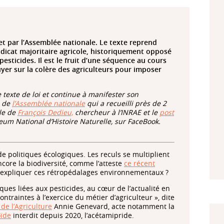
et par l’Assemblée nationale. Le texte reprend
dicat majoritaire agricole, historiquement opposé
 pesticides. Il est le fruit d’une séquence au cours
yer sur la colère des agriculteurs pour imposer
 texte de loi et continue à manifester son
e de
l’Assemblée nationale
qui a recueilli près de 2
cle de
François Dedieu,
chercheur à l’INRAE et le
post
eu
m National d’Histoire Naturelle, sur FaceBook.
e politiques écologiques. Les reculs se multiplient
ncore la biodiversité, comme l’atteste
ce récent
expliquer ces rétropédalages environnementaux ?
ques liées aux pesticides, au cœur de l’actualité en
contraintes à l’exercice du métier d’agriculteur », dite
 de l’Agriculture
Annie Genevard, acte notamment la
oïde
interdit depuis 2020, l’acétamipride.