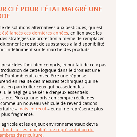
UR CLÉ POUR L’ÉTAT MALGRÉ UNE
ODE
che de solutions alternatives aux pesticides, qui est
t été lancés ces dernières années
, en lien avec les
ser des stratégies de protection à même de remplacer
itionner le retrait de substances à la disponibilité
enir indéfiniment sur le marché des produits
pesticides l’ont bien compris, et ont fait de ce « pas
introduction de cette logique dans le droit est une
loi Duplomb était censée être une réponse
omprend en réalité des mesures techniques qui ne
ts, en particulier ceux qui possèdent les
e. Elle néglige une série d’enjeux essentiels :
s, etc. Plus qu’une prise en compte réelle des
ît comme un nouveau véhicule de revendications
oritaire –
mais en recul
– et qui ne représente plus
s plus fragmenté.
e agricole et les enjeux environnementaux devra
de fond sur les modalités de représentation du
ambres d’agriculture
.