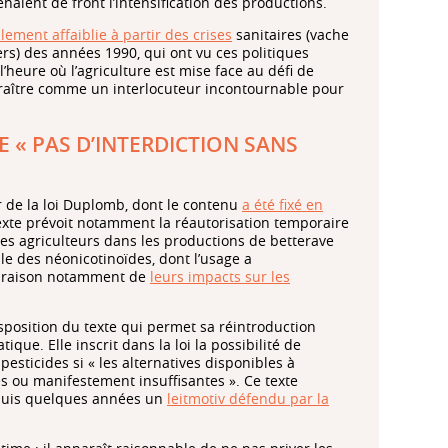
naient de front l’intensification des productions.
lement affaiblie à partir des crises
sanitaires (vache
iers) des années 1990, qui ont vu ces politiques
’heure où l’agriculture est mise face au défi de
paraître comme un interlocuteur incontournable pour
 « PAS D’INTERDICTION SANS
de la loi Duplomb, dont le contenu
a été fixé en
texte prévoit notamment la réautorisation temporaire
 des agriculteurs dans les productions de betterave
ille des néonicotinoïdes, dont l’usage a
en raison notamment de
leurs impacts sur les
isposition du texte qui permet sa réintroduction
ue. Elle inscrit dans la loi la possibilité de
esticides si « les alternatives disponibles à
tes ou manifestement insuffisantes ». Ce texte
epuis quelques années un
leitmotiv défendu par la