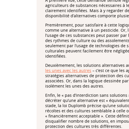
À première vue, cette demande semble légit
agriculteurs de substances nécessaires à le
clairement identifiées. Mais à y regarder de
disponibilité d’alternatives comporte plusie
Premièrement, pour satisfaire à cette logiqu
comme une alternative à un pesticide. Or,
l’usage de ces substances peut passer par l
des rythmes de culture ou des assolement
seulement par l’usage de technologies de s
culturales peuvent facilement être négligé
identifiées.
Deuxièmement, les solutions alternatives a
les unes avec les autres
– c’est ce que les
stratégies alternatives de protection des cu
associées. Or, dans la logique dessinée par
isolément les unes des autres.
Enfin, le « pas d’interdiction sans solution
décréter qu’une alternative est « équivalen
stade, la loi Duplomb précise qu’une soluti
récoltes et des cultures semblable à celle o
« financièrement acceptable ». Cette défin
disqualifier nombre de solutions, en impo
protection des cultures très différentes.