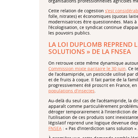
organisations professionnelles agricoles me
Cette relation de cogestion
s’est considérab
folle, nitrates) et économiques (quotas lait
modernisatrices être questionnées. Mais à l
l’écologisation, ce syndicat continue d’ap
les pouvoirs publics.
LA LOI DUPLOMB REPREND LE
SOLUTIONS » DE LA FNSEA
On retrouve cette même dynamique autour 
Commission mixte paritaire le 30 juin
. Ce 
de l’acétamipride, un pesticide utilisé par
et de fruits à coque. Il fait partie de la fam
progressivement été proscrit en France, 
populations d’insectes
.
Au-delà du seul cas de l’acétamipride, la d
apparaît comme particulièrement problématiq
déroger temporairement à l’interdiction de p
l’utilisation de ces produits sont inexistan
législatif reprend une logique devenue d
FNSEA
: « Pas d’interdiction sans solution ».