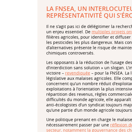
LA FNSEA, UN INTERLOCUTE
REPRÉSENTATIVITÉ QUI S’ÉR
Il ne s’agit pas ici de délégitimer la recher
un enjeu essentiel. De
multiples projets on
filières agricoles, pour identifier et diffu
les pesticides les plus dangereux. Mais cond
d’alternatives présente le risque de maint
chimiques controversés.
Les opposants à la réduction de l’usage des 
d’interdiction sans solution » un slogan. L’
victoire –
revendiquée
– pour la FNSEA. La 
législative aux malaises agricoles. Elle c
concernent qu’un nombre réduit d’exploitan
exploitations à l’orientation la plus intensiv
répartition des revenus, règles commerciale
difficultés du monde agricole, elle appara
anti-écologistes d’un syndicat toujours maj
qu’une partie d’un monde agricole toujour
Une politique prenant en charge le malais
nécessairement passer par une
réflexion 
secteur, notamment la gouvernance des ch