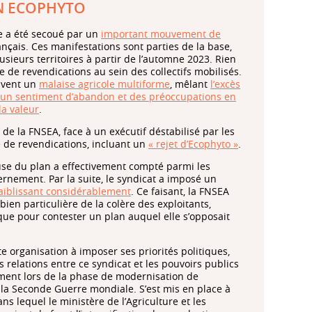
AN ECOPHYTO
le a été secoué par un
important mouvement de
ançais. Ces manifestations sont parties de la base,
ieurs territoires à partir de l’automne 2023. Rien
re de revendications au sein des collectifs mobilisés.
rivent un
malaise agricole multiforme
, mêlant
l’excès
, un sentiment d’abandon et des préoccupations en
la valeur
.
 de la FNSEA, face à un exécutif déstabilisé par les
te de revendications, incluant un
« rejet d’Ecophyto »
.
ause du plan a effectivement compté parmi les
nement. Par la suite, le syndicat a imposé un
faiblissant considérablement
. Ce faisant, la FNSEA
ien particulière de la colère des exploitants,
que pour contester un plan auquel elle s’opposait
e organisation à imposer ses priorités politiques,
elations entre ce syndicat et les pouvoirs publics
mment lors de la phase de modernisation de
 de la Seconde Guerre mondiale. S’est mis en place à
ans lequel le ministère de l’Agriculture et les