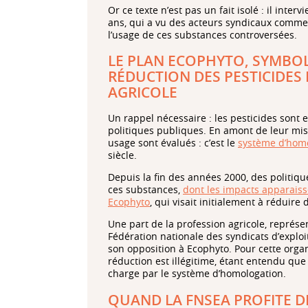
Or ce texte n’est pas un fait isolé : il int
ans, qui a vu des acteurs syndicaux comme l
l’usage de ces substances controversées.
LE PLAN ECOPHYTO, SYMBOLE
RÉDUCTION DES PESTICIDES
AGRICOLE
Un rappel nécessaire : les pesticides sont
politiques publiques. En amont de leur mise s
usage sont évalués : c’est le
système d’hom
siècle.
Depuis la fin des années 2000, des politiqu
ces substances,
dont les impacts apparaisse
Ecophyto
, qui visait initialement à réduir
Une part de la profession agricole, représen
Fédération nationale des syndicats d’exploit
son opposition à Ecophyto. Pour cette organ
réduction est illégitime, étant entendu que 
charge par le système d’homologation.
QUAND LA FNSEA PROFITE 