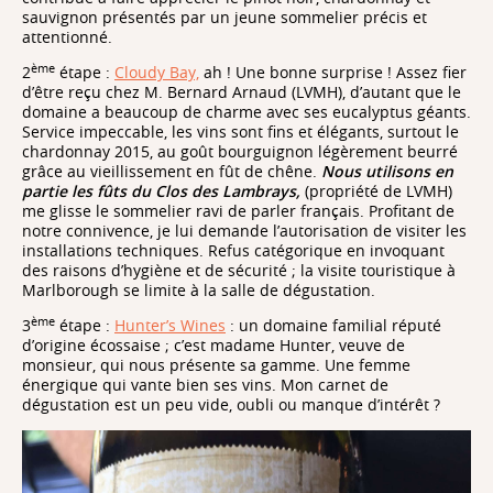
sauvignon présentés par un jeune sommelier précis et
attentionné.
ème
2
étape :
Cloudy Bay,
ah ! Une bonne surprise ! Assez fier
d’être reçu chez M. Bernard Arnaud (LVMH), d’autant que le
domaine a beaucoup de charme avec ses eucalyptus géants.
Service impeccable, les vins sont fins et élégants, surtout le
chardonnay 2015, au goût bourguignon légèrement beurré
grâce au vieillissement en fût de chêne.
Nous utilisons en
partie les fûts du Clos des Lambrays,
(propriété de LVMH)
me glisse le sommelier ravi de parler français. Profitant de
notre connivence, je lui demande l’autorisation de visiter les
installations techniques. Refus catégorique en invoquant
des raisons d’hygiène et de sécurité ; la visite touristique à
Marlborough se limite à la salle de dégustation.
ème
3
étape :
Hunter’s Wines
: un domaine familial réputé
d’origine écossaise ; c’est madame Hunter, veuve de
monsieur, qui nous présente sa gamme. Une femme
énergique qui vante bien ses vins. Mon carnet de
dégustation est un peu vide, oubli ou manque d’intérêt ?