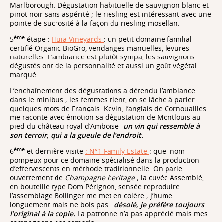
Marlborough. Dégustation habituelle de sauvignon blanc et
pinot noir sans aspérité ; le riesling est intéressant avec une
pointe de sucrosité à la façon du riesling mosellan.
ème
5
étape :
Huia Vineyards
: un petit domaine familial
certifié Organic BioGro, vendanges manuelles, levures
naturelles. L’ambiance est plutôt sympa, les sauvignons
dégustés ont de la personnalité et aussi un goût végétal
marqué.
L’enchaînement des dégustations a détendu l’ambiance
dans le minibus ; les femmes rient, on se lâche à parler
quelques mots de Français. Kevin, l’anglais de Cornouailles
me raconte avec émotion sa dégustation de Montlouis au
pied du château royal d’Amboise-
un vin qui ressemble à
son terroir
, qui a la gueule de l’endroit.
ème
6
et dernière visite
: N°1 Family Estate
: quel nom
pompeux pour ce domaine spécialisé dans la production
d’effervescents en méthode traditionnelle. On parle
ouvertement de
Champagne heritage
; la cuvée Assemblé,
en bouteille type Dom Pérignon, sensée reproduire
l’assemblage Bollinger me met en colère ; j’hume
longuement mais ne bois pas :
désolé, je préfère toujours
l’original à la copie.
La patronne n’a pas apprécié mais mes