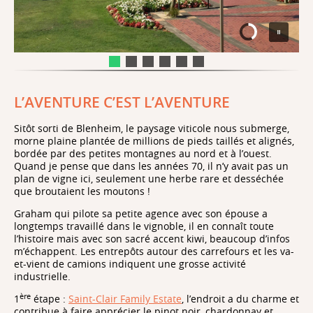
L’AVENTURE C’EST L’AVENTURE
Sitôt sorti de Blenheim, le paysage viticole nous submerge,
morne plaine plantée de millions de pieds taillés et alignés,
bordée par des petites montagnes au nord et à l’ouest.
Quand je pense que dans les années 70, il n’y avait pas un
plan de vigne ici, seulement une herbe rare et desséchée
que broutaient les moutons !
Graham qui pilote sa petite agence avec son épouse a
longtemps travaillé dans le vignoble, il en connaît toute
l’histoire mais avec son sacré accent kiwi, beaucoup d’infos
m’échappent. Les entrepôts autour des carrefours et les va-
et-vient de camions indiquent une grosse activité
industrielle.
ère
1
étape :
Saint-Clair Family Estate
, l’endroit a du charme et
contribue à faire apprécier le pinot noir, chardonnay et