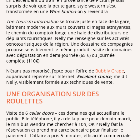
En descendant du train en provenance de Picton, je suis
surpris de voir que la petite gare, style western s’est
transformée en une
Wine Station-
on y reviendra.
The Tourism Information
se trouve juste en face de la gare,
bâtiment moderne aux murs couverts d’images attrayantes,
le chemin du comptoir longe une haie de distributeurs de
dépliants touristiques. Nelly me renseigne sur les activités
oenotouristiques de la région. Une douzaine de compagnies
propose sensiblement le même produit : visite de domaines
avec dégustation en demi-journée (65 €) ou journée
complète (110€).
N’étant pas motorisé, j’opte pour l’offre de
Bubbly Grape
,
auparavant repérée sur Internet.
Excellent choice
,
me dit
Nelly, visiblement formée aux techniques de vente.
UNE ORGANISATION SUR DES
ROULETTES
Visite de 6
cellar doors
– ces domaines qui accueillent le
public. Elle téléphone, il y a de la place pour demain mardi,
le minibus viendra me chercher à 10h, OK ? Nelly fait la
réservation et prend ma carte bancaire pour finaliser le
paiement –L’affaire a pris 5 minutes, efficacité commerciale