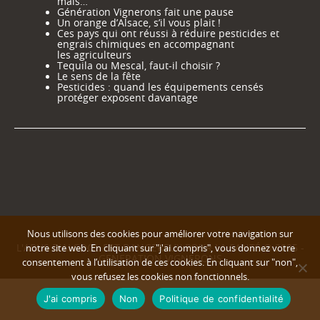
mais…
Génération Vignerons fait une pause
Un orange d’Alsace, s’il vous plait !
Ces pays qui ont réussi à réduire pesticides et
engrais chimiques en accompagnant
les agriculteurs
Tequila ou Mescal, faut-il choisir ?
Le sens de la fête
Pesticides : quand les équipements censés
protéger exposent davantage
Nous utilisons des cookies pour améliorer votre navigation sur
L'ABUS D'ALCOOL EST DANGEREUX POUR LA SANTÉ © 2025 -
notre site web. En cliquant sur "j'ai compris", vous donnez votre
GENERATION VIGNERONS
consentement à l’utilisation de ces cookies. En cliquant sur "non",
vous refusez les cookies non fonctionnels.
J'ai compris
Non
Politique de confidentialité