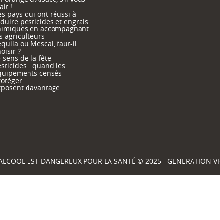
ait !
s pays qui ont réussi à
duire pesticides et engrais
himiques en accompagnant
s agriculteurs
quila ou Mescal, faut-il
oisir ?
 sens de la fête
sticides : quand les
quipements censés
rotéger
xposent davantage
'ALCOOL EST DANGEREUX POUR LA SANTÉ © 2025 - GENERATION 