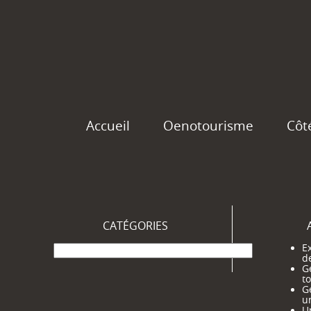
Accueil
Oenotourisme
Côt
CATÉGORIES
Catégories
Ex
d
G
t
G
u
Un