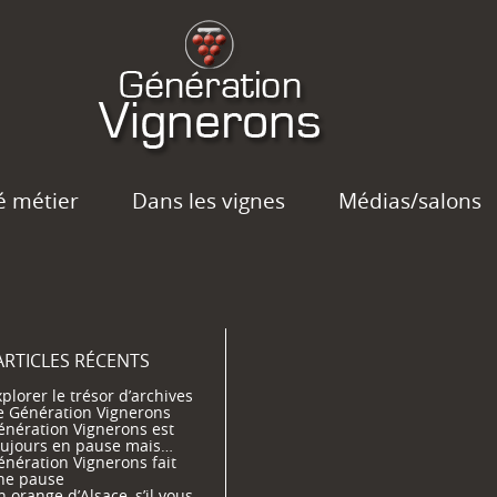
é métier
Dans les vignes
Médias/salons
ARTICLES RÉCENTS
plorer le trésor d’archives
e Génération Vignerons
énération Vignerons est
oujours en pause mais…
énération Vignerons fait
ne pause
 orange d’Alsace, s’il vous