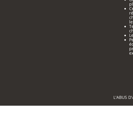
pl
Ce
ré
c
le
Te
ch
Le
Pe
é
p
e
L'ABUS D