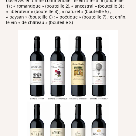
observés en Chine continentale : le vin « festif » (bouteille
1) ; « romantique » (bouteille 2), « ancestral » (bouteille 3) ;
« libérateur » (bouteille 4) ; « naturel » (bouteille 5) ;
« paysan » (bouteille 6) ; « poétique » (bouteille 7) ; et enfin,
le vin « de château » (bouteille 8).