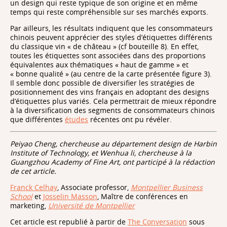
un design qui reste typique de son origine et en même
temps qui reste compréhensible sur ses marchés exports.
Par ailleurs, les résultats indiquent que les consommateurs
chinois peuvent apprécier des styles d’étiquettes différents
du classique vin « de château » (cf bouteille 8). En effet,
toutes les étiquettes sont associées dans des proportions
équivalentes aux thématiques « haut de gamme » et
« bonne qualité » (au centre de la carte présentée figure 3).
Il semble donc possible de diversifier les stratégies de
positionnement des vins français en adoptant des designs
d’étiquettes plus variés. Cela permettrait de mieux répondre
à la diversification des segments de consommateurs chinois
que différentes
études
récentes ont pu révéler.
Peiyao Cheng, chercheuse au département design de Harbin
Institute of Technology, et Wenhua li, chercheuse à la
Guangzhou Academy of Fine Art, ont participé à la rédaction
de cet article.
Franck Celhay
, Associate professor,
Montpellier Business
School
et
Josselin Masson
, Maître de conférences en
marketing,
Université de Montpellier
Cet article est republié à partir de
The Conversation
sous