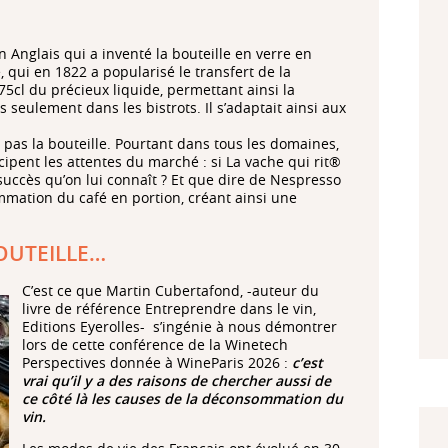
n Anglais qui a inventé la bouteille en verre en
, qui en 1822 a popularisé le transfert de la
 75cl du précieux liquide, permettant ainsi la
seulement dans les bistrots. Il s’adaptait ainsi aux
 pas la bouteille. Pourtant dans tous les domaines,
cipent les attentes du marché : si La vache qui rit®
e succès qu’on lui connaît ? Et que dire de Nespresso
mmation du café en portion, créant ainsi une
OUTEILLE…
C’est ce que Martin Cubertafond, -auteur du
livre de référence Entreprendre dans le vin,
Editions Eyerolles- s’ingénie à nous démontrer
lors de cette conférence de la Winetech
Perspectives donnée à WineParis 2026 :
c’est
vrai qu’il y a des raisons de chercher aussi de
ce côté là les causes de la déconsommation du
vin.