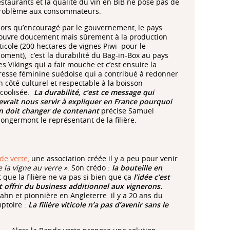
estaurants et la qualité du vin en BiB ne pose pas de
roblème aux consommateurs.
lors qu’encouragé par le gouvernement, le pays
’ouvre doucement mais sûrement à la production
iticole (200 hectares de vignes Piwi pour le
oment), c’est la durabilité du Bag-in-Box au pays
es Vikings qui a fait mouche et c’est ensuite la
resse féminine suédoise qui a contribué à redonner
n côté culturel et respectable à la boisson
lcoolisée.
La durabilité, c’est ce message qui
evrait nous servir à expliquer en France pourquoi
n doit changer de contenant
précise Samuel
ongermont le représentant de la filière.
de verte,
une association créée il y a peu pour venir
e la vigne au verre »
. Son crédo :
la bouteille en
 que la filière ne va pas si bien que ça
l’idée c’est
offrir du business additionnel aux vignerons.
ahn et pionnière en Angleterre il y a 20 ans du
mptoire :
La filière viticole n’a pas d’avenir sans le