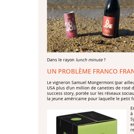
Dans le rayon
lunch minute
?
UN PROBLÈME FRANCO FRAN
Le vigneron Samuel Mongermont (par ailleur
USA plus d’un million de canettes de rosé
success story, portée sur les réseaux soci
la jeune américaine pour laquelle le petit fo
E
à
S
e
r