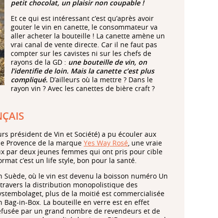
petit chocolat, un plaisir non coupable !
Et ce qui est intéressant c’est qu’après avoir
gouter le vin en canette, le consommateur va
aller acheter la bouteille ! La canette amène un
vrai canal de vente directe. Car il ne faut pas
compter sur les cavistes ni sur les chefs de
rayons de la GD :
une bouteille de vin, on
l’identifie de loin. Mais la canette c’est plus
compliqué.
D’ailleurs où la mettre ? Dans le
rayon vin ? Avec les canettes de bière craft ?
ÇAIS
s président de Vin et Société) a pu écouler aux
 de Provence de la marque
Yes Way Rosé
, une vraie
aux par deux jeunes femmes qui ont pris pour cible
rmat c’est un life style, bon pour la santé.
n Suède, où le vin est devenu la boisson numéro Un
 travers la distribution monopolistique des
ystembolaget, plus de la moitié est commercialisée
n Bag-in-Box. La bouteille en verre est en effet
efusée par un grand nombre de revendeurs et de