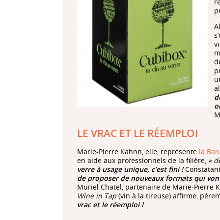
r
p
A
s
v
m
d
p
u
a
d
o
M
LE VRAC ET LE RÉEMPLOI
Marie-Pierre Kahnn, elle, représente
la Ban
en aide aux professionnels de la filière,
« d
verre à usage unique, c’est fini !
Constatant
de proposer de nouveaux formats qui vont 
Muriel Chatel, partenaire de Marie-Pierre K
Wine in Tap
(vin à la tireuse) affirme, pére
vrac et le réemploi !