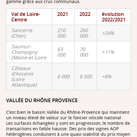
gamme grâce aux crus communaux.
Val de Loire-
2021
2022
évolution
Centre
2022/2021
Sancerre
210
260
+24%
(Cher)
000
000
Saumur-
63
70
Champigny
+11%
000
000
(Maine-et-Loire
Côteaux
d’Ancenis
6 000
6 500
+8%
(Loire
Atlantique)
VALLÉE DU RHÔNE PROVENCE
C’est bien le bassin Vallée du Rhône-Provence qui maintient
un niveau élevé de valeur sur le foncier viticole national .
Les surfaces échangées y sont en progression, le nombre de
transactions en faible hausse. Des prix des vignes AOP
hétérogènes conduisent à une quasi-stabilité du prix moyen