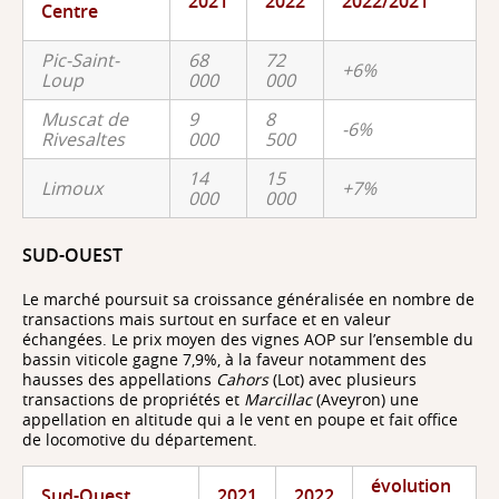
2021
2022
2022/2021
Centre
Pic-Saint-
68
72
+6%
Loup
000
000
Muscat de
9
8
-6%
Rivesaltes
000
500
14
15
Limoux
+7%
000
000
SUD-OUEST
Le marché poursuit sa croissance généralisée en nombre de
transactions mais surtout en surface et en valeur
échangées. Le prix moyen des vignes AOP sur l’ensemble du
bassin viticole gagne 7,9%, à la faveur notamment des
hausses des appellations
Cahors
(Lot) avec plusieurs
transactions de propriétés et
Marcillac
(Aveyron) une
appellation en altitude qui a le vent en poupe et fait office
de locomotive du département.
évolution
Sud-Ouest
2021
2022