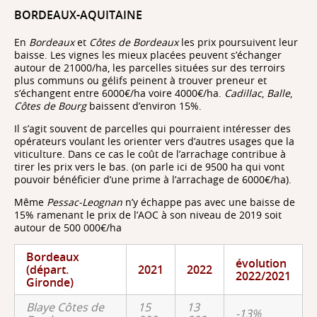
BORDEAUX-AQUITAINE
En
Bordeaux
et
Côtes de Bordeaux
les prix poursuivent leur
baisse. Les vignes les mieux placées peuvent s’échanger
autour de 21000/ha, les parcelles situées sur des terroirs
plus communs ou gélifs peinent à trouver preneur et
s’échangent entre 6000€/ha voire 4000€/ha.
Cadillac
,
Balle
,
Côtes de Bourg
baissent d’environ 15%.
Il s’agit souvent de parcelles qui pourraient intéresser des
opérateurs voulant les orienter vers d’autres usages que la
viticulture. Dans ce cas le coût de l’arrachage contribue à
tirer les prix vers le bas. (on parle ici de 9500 ha qui vont
pouvoir bénéficier d’une prime à l’arrachage de 6000€/ha).
Même
Pessac-Leognan
n’y échappe pas avec une baisse de
15% ramenant le prix de l’AOC à son niveau de 2019 soit
autour de 500 000€/ha
Bordeaux
évolution
(départ.
2021
2022
2022/2021
Gironde)
Blaye Côtes de
15
13
-13%