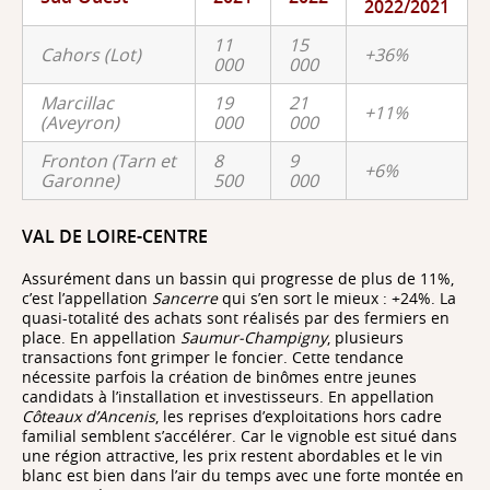
2022/2021
11
15
Cahors (Lot)
+36%
000
000
Marcillac
19
21
+11%
(Aveyron)
000
000
Fronton (Tarn et
8
9
+6%
Garonne)
500
000
VAL DE LOIRE-CENTRE
Assurément dans un bassin qui progresse de plus de 11%,
c’est l’appellation
Sancerre
qui s’en sort le mieux : +24%. La
quasi-totalité des achats sont réalisés par des fermiers en
place. En appellation
Saumur-Champigny
, plusieurs
transactions font grimper le foncier. Cette tendance
nécessite parfois la création de binômes entre jeunes
candidats à l’installation et investisseurs. En appellation
Côteaux d’Ancenis
, les reprises d’exploitations hors cadre
familial semblent s’accélérer. Car le vignoble est situé dans
une région attractive, les prix restent abordables et le vin
blanc est bien dans l’air du temps avec une forte montée en