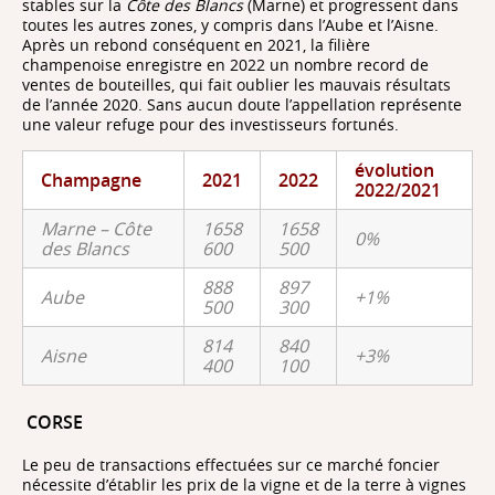
stables sur la
Côte des Blancs
(Marne) et progressent dans
toutes les autres zones, y compris dans l’Aube et l’Aisne.
Après un rebond conséquent en 2021, la filière
champenoise enregistre en 2022 un nombre record de
ventes de bouteilles, qui fait oublier les mauvais résultats
de l’année 2020. Sans aucun doute l’appellation représente
une valeur refuge pour des investisseurs fortunés.
évolution
Champagne
2021
2022
2022/2021
Marne – Côte
1658
1658
0%
des Blancs
600
500
888
897
Aube
+1%
500
300
814
840
Aisne
+3%
400
100
CORSE
Le peu de transactions effectuées sur ce marché foncier
nécessite d’établir les prix de la vigne et de la terre à vignes