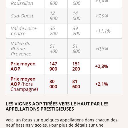
+1,4%
Roussillon
800
000
12
14
Sud-Ouest
+7,9%
900
000
Val de Loire-
35
39
+11,1%
Centre
200
200
Vallée du
51
51
Rhône-
+0,8%
400
800
Provence
Prix moyen
147
151
+2,3%
AOP
900
200
Prix moyen
80
81
AOP
(hors
+2,1%
000
600
Champagne)
LES VIGNES AOP TIRÉES VERS LE HAUT PAR LES
APPELLATIONS PRESTIGIEUSES
Voici un focus sur quelques appellations dans chacun des
neuf bassins viticoles. Pour plus de détails sur une