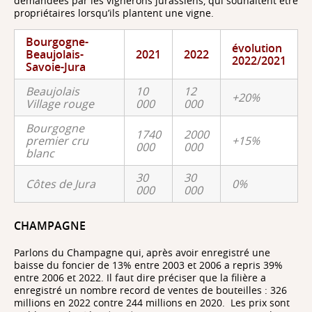
demandées par les vignerons jurassiens, qui souhaitent être
propriétaires lorsqu’ils plantent une vigne.
Bourgogne-
évolution
Beaujolais-
2021
2022
2022/2021
Savoie-Jura
Beaujolais
10
12
+20%
Village rouge
000
000
Bourgogne
1740
2000
premier cru
+15%
000
000
blanc
30
30
Côtes de Jura
0%
000
000
CHAMPAGNE
Parlons du Champagne qui, après avoir enregistré une
baisse du foncier de 13% entre 2003 et 2006 a repris 39%
entre 2006 et 2022. Il faut dire préciser que la filière a
enregistré un nombre record de ventes de bouteilles : 326
millions en 2022 contre 244 millions en 2020. Les prix sont