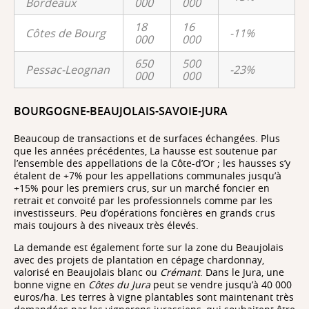
Bordeaux
000
000
18
16
Côtes de Bourg
-11%
000
000
650
500
Pessac-Leognan
-23%
000
000
BOURGOGNE-BEAUJOLAIS-SAVOIE-JURA
Beaucoup de transactions et de surfaces échangées. Plus
que les années précédentes, La hausse est soutenue par
l’ensemble des appellations de la Côte-d’Or ; les hausses s’y
étalent de +7% pour les appellations communales jusqu’à
+15% pour les premiers crus, sur un marché foncier en
retrait et convoité par les professionnels comme par les
investisseurs. Peu d’opérations foncières en grands crus
mais toujours à des niveaux très élevés.
La demande est également forte sur la zone du Beaujolais
avec des projets de plantation en cépage chardonnay,
valorisé en Beaujolais blanc ou
Crémant
. Dans le Jura, une
bonne vigne en
Côtes du Jura
peut se vendre jusqu’à 40 000
euros/ha. Les terres à vigne plantables sont maintenant très