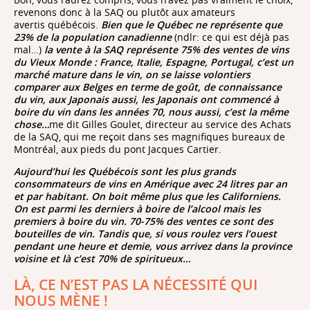
revenons donc à la SAQ ou plutôt aux amateurs
avertis québécois.
Bien que le Québec ne représente que
23% de la population canadienne
(ndlr: ce qui est déjà pas
mal…)
la vente à la SAQ représente 75% des ventes de vins
du Vieux Monde : France, Italie, Espagne, Portugal, c’est un
marché mature dans le vin, on se laisse volontiers
comparer aux Belges en terme de goût, de connaissance
du vin, aux Japonais aussi, les Japonais ont commencé à
boire du vin dans les années 70, nous aussi, c’est la même
chose…
me dit Gilles Goulet, directeur au service des Achats
de la SAQ, qui me reçoit dans ses magnifiques bureaux de
Montréal, aux pieds du pont Jacques Cartier.
Aujourd’hui les Québécois sont les plus grands
consommateurs de vins en Amérique avec 24 litres par an
et par habitant. On boit même plus que les Californiens.
On est parmi les derniers à boire de l’alcool mais les
premiers à boire du vin. 70-75% des ventes ce sont des
bouteilles de vin. Tandis que, si vous roulez vers l’ouest
pendant une heure et demie, vous arrivez dans la province
voisine et là c’est 70% de spiritueux…
LÀ, CE N’EST PAS LA NÉCESSITÉ QUI
NOUS MÈNE !