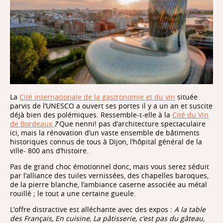
La
Cité internationale de la gastronomie et du vin
située
parvis de l’UNESCO a ouvert ses portes il y a un an et suscite
déjà bien des polémiques. Ressemble-t-elle à la
Cité du Vin
de Bordeaux
?
Que nenni! pas d’architecture spectaculaire
ici, mais la rénovation d’un vaste ensemble de bâtiments
historiques connus de tous à Dijon, l’hôpital général de la
ville- 800 ans d’histoire.
Pas de grand choc émotionnel donc, mais vous serez séduit
par l’alliance des tuiles vernissées, des chapelles baroques,
de la pierre blanche, l’ambiance caserne associée au métal
rouillé ; le tout a une certaine gueule.
L’offre distractive est alléchante avec des expos :
A la table
des Français,
En cuisine, La pâtisserie, c’est pas du gâteau
,