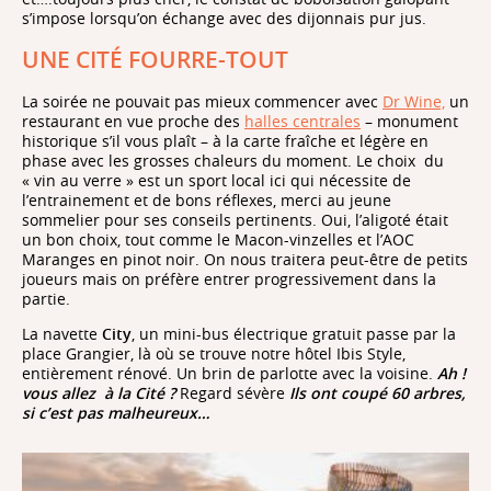
s’impose lorsqu’on échange avec des dijonnais pur jus.
UNE CITÉ FOURRE-TOUT
La soirée ne pouvait pas mieux commencer avec
Dr Wine,
un
restaurant en vue proche des
halles centrales
– monument
historique s’il vous plaît – à la carte fraîche et légère en
phase avec les grosses chaleurs du moment. Le choix
du
« vin au verre » est un sport local ici qui nécessite de
l’entrainement et de bons réflexes, merci au jeune
sommelier pour ses conseils pertinents. Oui, l’aligoté était
un bon choix, tout comme le Macon-vinzelles et l’AOC
Maranges en pinot noir. On nous traitera peut-être de petits
joueurs mais on préfère entrer progressivement dans la
partie.
La navette
City
, un mini-bus électrique gratuit passe par la
place Grangier, là où se trouve notre hôtel Ibis Style,
entièrement rénové. Un brin de parlotte avec la voisine.
Ah !
vous allez
à la Cité ?
Regard sévère
Ils ont coupé 60 arbres,
si c’est pas malheureux…