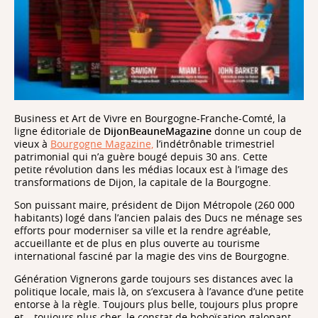
Business et Art de Vivre en Bourgogne-Franche-Comté, la
ligne éditoriale de
DijonBeauneMagazine
donne un coup de
vieux à
Bourgogne Magazine,
l’indétrônable trimestriel
patrimonial qui n’a guère bougé depuis 30 ans. Cette
petite révolution dans les médias locaux est à l’image des
transformations de Dijon, la capitale de la Bourgogne.
Son puissant maire, président de Dijon Métropole (260 000
habitants) logé dans l’ancien palais des Ducs ne ménage ses
efforts pour moderniser sa ville et la rendre agréable,
accueillante et de plus en plus ouverte au tourisme
international fasciné par la magie des vins de Bourgogne.
Génération Vignerons garde toujours ses distances avec la
politique locale, mais là, on s’excusera à l’avance d’une petite
entorse à la règle. Toujours plus belle, toujours plus propre
et….toujours plus cher, le constat de boboïsation galopant