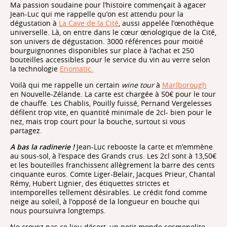
Ma passion soudaine pour l’histoire commençait à agacer
Jean-Luc qui me rappelle qu’on est attendu pour la
dégustation à
La Cave de la Cité
, aussi appelée l’œnothèque
universelle. Là, on entre dans le cœur œnologique de la Cité,
son univers de dégustation. 3000 références pour moitié
bourguignonnes disponibles sur place à l’achat et 250
bouteilles accessibles pour le service du vin au verre selon
la technologie
Enomatic.
Voilà qui me rappelle un certain
wine tour
à
Marlborough
en Nouvelle-Zélande. La carte est chargée à 50€ pour le tour
de chauffe. Les Chablis, Pouilly fuissé, Pernand Vergelesses
défilent trop vite, en quantité minimale de 2cl- bien pour le
nez, mais trop court pour la bouche, surtout si vous
partagez.
A bas la radinerie !
Jean-Luc rebooste la carte et m’emmène
au sous-sol, à l’espace des Grands crus. Les 2cl sont à 13,50€
et les bouteilles franchissent allègrement la barre des cents
cinquante euros. Comte Liger-Belair, Jacques Prieur, Chantal
Rémy, Hubert Lignier, des étiquettes strictes et
intemporelles tellement désirables. Le crédit fond comme
neige au soleil, à l’opposé de la longueur en bouche qui
nous poursuivra longtemps.
Ne croyez pas ce lieu désert, un petit monde cosmopolite