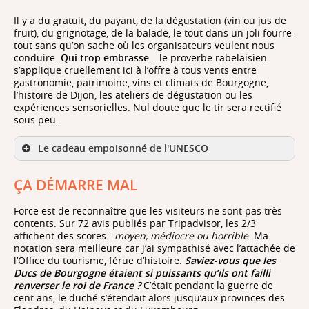
Il y a du gratuit, du payant, de la dégustation (vin ou jus de
fruit), du grignotage, de la balade, le tout dans un joli fourre-
tout sans qu’on sache où les organisateurs veulent nous
conduire.
Qui trop embrasse
….le proverbe rabelaisien
s’applique cruellement ici à l’offre à tous vents entre
gastronomie, patrimoine, vins et climats de Bourgogne,
l’histoire de Dijon, les ateliers de dégustation ou les
expériences sensorielles. Nul doute que le tir sera rectifié
sous peu.
Le cadeau empoisonné de l'UNESCO
ÇA DÉMARRE MAL
Force est de reconnaître que les visiteurs ne sont pas très
contents. Sur 72 avis publiés par Tripadvisor, les 2/3
affichent des scores :
moyen, médiocre ou horrible
. Ma
notation sera meilleure car j’ai sympathisé avec l’attachée de
l’Office du tourisme, férue d’histoire.
Saviez-vous que les
Ducs de Bourgogne étaient si puissants qu’ils ont failli
renverser le roi de France ?
C’était pendant la guerre de
cent ans, le duché s’étendait alors jusqu’aux provinces des