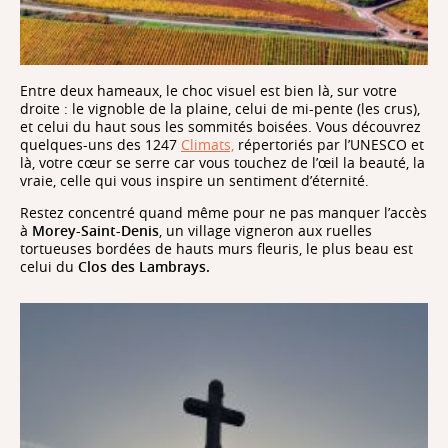
Entre deux hameaux, le choc visuel est bien là, sur votre
droite : le vignoble de la plaine, celui de mi-pente (les crus),
et celui du haut sous les sommités boisées. Vous découvrez
quelques-uns des 1247
Climats,
répertoriés par l’UNESCO et
là, votre cœur se serre car vous touchez de l’œil la beauté, la
vraie, celle qui vous inspire un sentiment d’éternité.
Restez concentré quand même pour ne pas manquer l’accès
Climats
à
Morey-Saint-Denis
, un village vigneron aux ruelles
tortueuses bordées de hauts murs fleuris, le plus beau est
celui du
Clos des Lambrays.
génial, on va rajouter les
vins de Bourgogne à notre Cité,
: hors de question,
nous on fait notre réseau de Cités des Climats et des
Vins à Beaune, Chablis et Mâcon