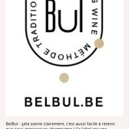
BelBul : çela sonne clairement, c’est aussi facile à retenir
que cava, prosecco ou champagne ! Ce label est une