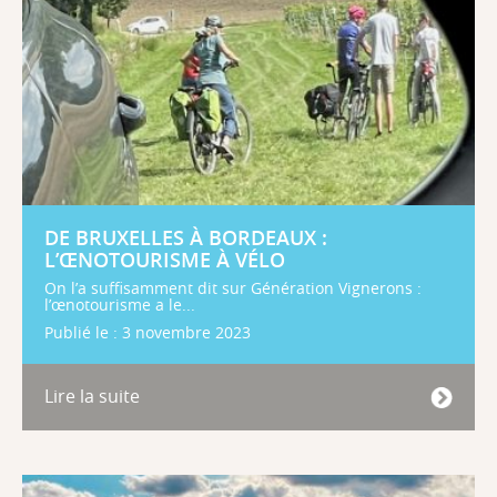
DE BRUXELLES À BORDEAUX :
L’ŒNOTOURISME À VÉLO
On l’a suffisamment dit sur Génération Vignerons :
l’œnotourisme a le...
Publié le : 3 novembre 2023
Lire la suite