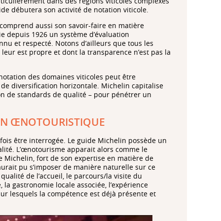
ticulièrement dans des régions viticoles complexes
 débutera son activité de notation viticole.
 comprend aussi son savoir-faire en matière
nie depuis 1926 un système d’évaluation
u et respecté. Notons d’ailleurs que tous les
leur est propre et dont la transparence n’est pas la
notation des domaines viticoles peut être
diversification horizontale. Michelin capitalise
on de standards de qualité – pour pénétrer un
ON ŒNOTOURISTIQUE
tefois être interrogée. Le guide Michelin possède un
talité. L’œnotourisme apparait alors comme le
e Michelin, fort de son expertise en matière de
 aurait pu s’imposer de manière naturelle sur ce
qualité de l’accueil, le parcours/la visite du
, la gastronomie locale associée, l’expérience
 sur lesquels la compétence est déjà présente et