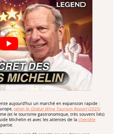
sente aujourd’hui un marché en expansion rapide :
Europe,
selon le
Global Wine Tourism Report
(2025)
sme (et le tourisme gastronomique, très souvent liés)
uide Michelin et avec les attentes de la
clientèle
partie.