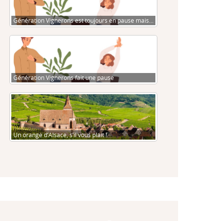
Génération Vignerons est toujours en pause mais…
Génération Vignerons fait une pause
Un orange d’Alsace, s’il vous plait !