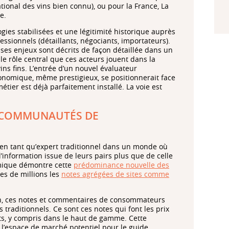
ional des vins bien connu), ou pour la France, La
e.
es stabilisées et une légitimité historique auprès
essionnels (détaillants, négociants, importateurs).
 ses enjeux sont décrits de façon détaillée dans un
le rôle central que ces acteurs jouent dans la
vins fins. L’entrée d’un nouvel évaluateur
ronomique, même prestigieux, se positionnerait face
tier est déjà parfaitement installé. La voie est
S COMMUNAUTÉS DE
e en tant qu’expert traditionnel dans un monde où
information issue de leurs pairs plus que de celle
émique démontre cette
prédominance nouvelle des
es de millions les
notes agrégées de sites comme
ation, ces notes et commentaires de consommateurs
 traditionnels. Ce sont ces notes qui font les prix
rts, y compris dans le haut de gamme. Cette
l’espace de marché potentiel pour le guide