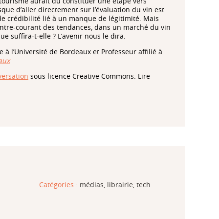
otourisme aurait dû constituer une étape vers
sque d’aller directement sur l’évaluation du vin est
de crédibilité lié à un manque de légitimité. Mais
 contre-courant des tendances, dans un marché du vin
 suffira-t-elle ? L’avenir nous le dira.
 à l’Université de Bordeaux et Professeur affilié à
aux
ersation
sous licence Creative Commons. Lire
Catégories :
médias, librairie, tech