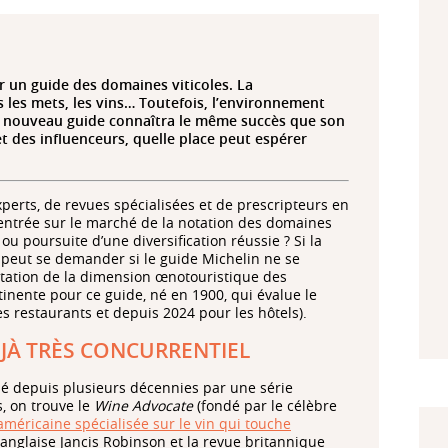
r un guide des domaines viticoles. La
s les mets, les vins… Toutefois, l’environnement
 le nouveau guide connaîtra le même succès que son
et des influenceurs, quelle place peut espérer
perts, de revues spécialisées et de prescripteurs en
entrée sur le marché de la notation des domaines
ou poursuite d’une diversification réussie ? Si la
 peut se demander si le guide Michelin ne se
otation de la dimension œnotouristique des
inente pour ce guide, né en 1900, qui évalue le
es restaurants et depuis 2024 pour les hôtels).
JÀ TRÈS CONCURRENTIEL
iné depuis plusieurs décennies par une série
s, on trouve le
Wine Advocate
(fondé par le célèbre
américaine spécialisée sur le vin qui touche
e anglaise Jancis Robinson et la revue britannique