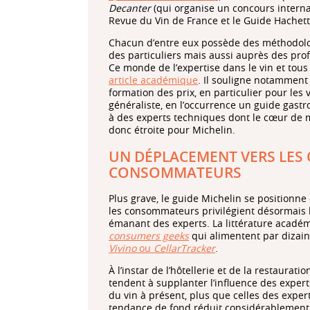
Decanter
(qui organise un concours internat
Revue du Vin de France et le Guide Hachett
Chacun d’entre eux possède des méthodologi
des particuliers mais aussi auprès des prof
Ce monde de l’expertise dans le vin et tous
article académique
. Il souligne notamment 
formation des prix, en particulier pour les 
généraliste, en l’occurrence un guide gast
à des experts techniques dont le cœur de mé
donc étroite pour Michelin.
UN DÉPLACEMENT VERS LE
CONSOMMATEURS
Plus grave, le guide Michelin se positionn
les consommateurs privilégient désormais l’
émanant des experts. La littérature acad
consumers geeks
qui alimentent par dizain
Vivino
ou
CellarTracker
.
À l’instar de l’hôtellerie et de la restaur
tendent à supplanter l’influence des experts
du vin à présent, plus que celles des expe
tendance de fond réduit considérablement 