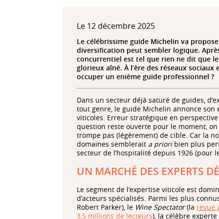
Le 12 décembre 2025
Le célébrissime guide Michelin va propose
diversification peut sembler logique. Aprè
concurrentiel est tel que rien ne dit que
glorieux aîné. À l’ère des réseaux sociaux 
occuper un enième guide professionnel ?
Dans un secteur déjà saturé de guides, d’ex
tout genre, le guide Michelin annonce son 
viticoles. Erreur stratégique en perspective 
question reste ouverte pour le moment, on
trompe pas (légèrement) de cible. Car la n
domaines semblerait
a priori
bien plus pert
secteur de l’hospitalité depuis 1926 (pour l
UN MARCHÉ DES EXPERTS DÉ
Le segment de l’expertise viticole est dom
d’acteurs spécialisés. Parmi les plus connu
Robert Parker), le
Wine Spectator
(la
revue 
3,5 millions de lecteurs
), la célèbre expert