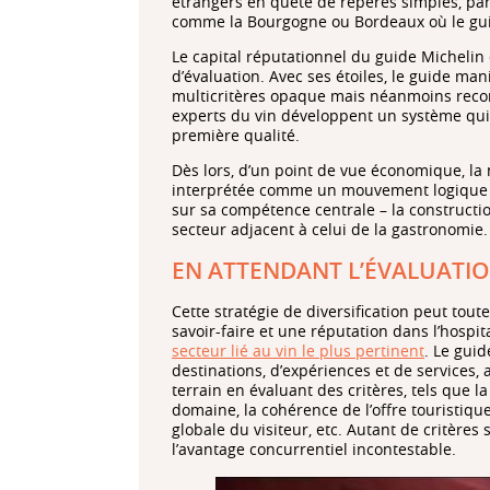
étrangers en quête de repères simples, par
comme la Bourgogne ou Bordeaux où le guide
Le capital réputationnel du guide Michelin
d’évaluation. Avec ses étoiles, le guide ma
multicritères opaque mais néanmoins reconn
experts du vin développent un système qui 
première qualité.
Dès lors, d’un point de vue économique, la 
interprétée comme un mouvement logique de 
sur sa compétence centrale – la constructi
secteur adjacent à celui de la gastronomie.
EN ATTENDANT L’ÉVALUATI
Cette stratégie de diversification peut tou
savoir-faire et une réputation dans l’hospi
secteur lié au vin le plus pertinent
. Le guid
destinations, d’expériences et de services,
terrain en évaluant des critères, tels que la 
domaine, la cohérence de l’offre touristique
globale du visiteur, etc. Autant de critères
l’avantage concurrentiel incontestable.