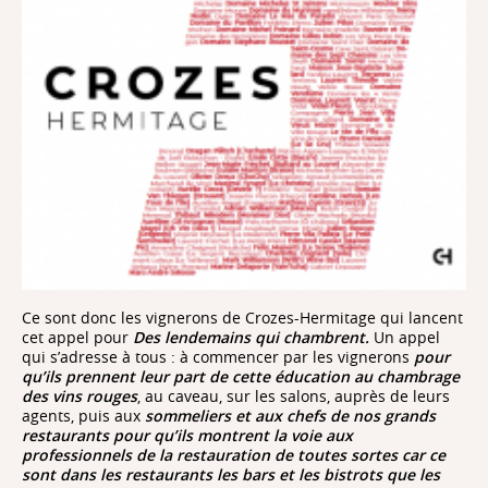
La température agit sur le développement temporel
des arômes : à température trop haute, toutes les
molécules s'évaporent brutalement et se bousculent
dans notre nez alors que les molécules à trop faible
température, s'échappent lentement du verre. A la
bonne température elles se succèdent dans le nez en
un développement harmonieux
Ce sont donc les vignerons de Crozes-Hermitage qui lancent
cet appel pour
Des lendemains qui chambrent.
Un appel
qui s’adresse à tous : à commencer par les vignerons
pour
qu’ils prennent leur part de cette éducation au chambrage
des vins rouges
, au caveau, sur les salons, auprès de leurs
agents, puis aux
sommeliers et aux chefs de nos grands
restaurants pour qu’ils montrent la voie aux
professionnels de la restauration de toutes sortes car ce
sont dans les restaurants les bars et les bistrots que les