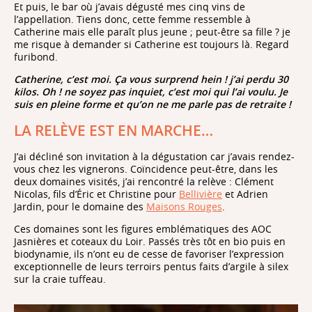
Et puis, le bar où j’avais dégusté mes cinq vins de
l’appellation. Tiens donc, cette femme ressemble à
Catherine mais elle paraît plus jeune ; peut-être sa fille ? je
me risque à demander si Catherine est toujours là. Regard
furibond.
Catherine, c’est moi. Ça vous surprend hein ! j’ai perdu 30
kilos. Oh ! ne soyez pas inquiet, c’est moi qui l’ai voulu. Je
suis en pleine forme et qu’on ne me parle pas de retraite !
LA RELÈVE EST EN MARCHE…
J’ai décliné son invitation à la dégustation car j’avais rendez-
vous chez les vignerons. Coïncidence peut-être, dans les
deux domaines visités, j’ai rencontré la relève : Clément
Nicolas, fils d’Éric et Christine pour
Bellivière
et Adrien
Jardin, pour le domaine des
Maisons Rouges
.
Ces domaines sont les figures emblématiques des AOC
Jasnières et coteaux du Loir. Passés très tôt en bio puis en
biodynamie, ils n’ont eu de cesse de favoriser l’expression
exceptionnelle de leurs terroirs pentus faits d’argile à silex
sur la craie tuffeau.