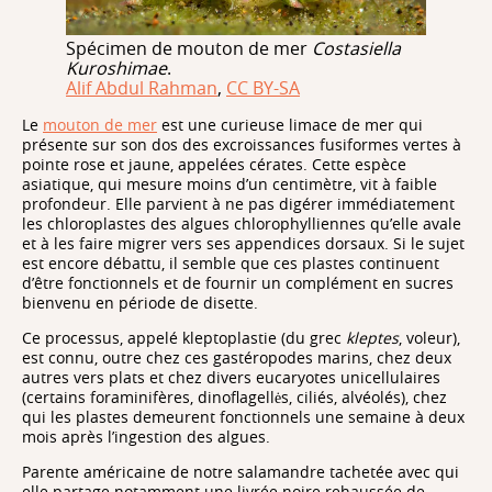
Spécimen de mouton de mer
Costasiella
Kuroshimae
.
Alif Abdul Rahman
,
CC BY-SA
Le
mouton de mer
est une curieuse limace de mer qui
présente sur son dos des excroissances fusiformes vertes à
pointe rose et jaune, appelées cérates. Cette espèce
asiatique, qui mesure moins d’un centimètre, vit à faible
profondeur. Elle parvient à ne pas digérer immédiatement
les chloroplastes des algues chlorophylliennes qu’elle avale
et à les faire migrer vers ses appendices dorsaux. Si le sujet
est encore débattu, il semble que ces plastes continuent
d’être fonctionnels et de fournir un complément en sucres
bienvenu en période de disette.
Ce processus, appelé kleptoplastie (du grec
kleptes
, voleur),
est connu, outre chez ces gastéropodes marins, chez deux
autres vers plats et chez divers eucaryotes unicellulaires
(certains foraminifères, dinoflagellės, ciliés, alvéolés), chez
qui les plastes demeurent fonctionnels une semaine à deux
mois après l’ingestion des algues.
Parente américaine de notre salamandre tachetée avec qui
elle partage notamment une livrée noire rehaussée de