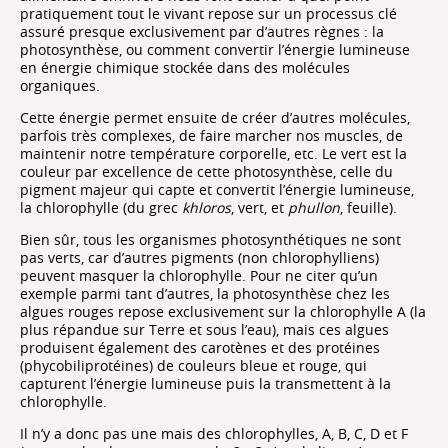
pratiquement tout le vivant repose sur un processus clé
assuré presque exclusivement par d’autres règnes : la
photosynthèse, ou comment convertir l’énergie lumineuse
en énergie chimique stockée dans des molécules
organiques.
Cette énergie permet ensuite de créer d’autres molécules,
parfois très complexes, de faire marcher nos muscles, de
maintenir notre température corporelle, etc. Le vert est la
couleur par excellence de cette photosynthèse, celle du
pigment majeur qui capte et convertit l’énergie lumineuse,
la chlorophylle (du grec
khloros
, vert, et
phullon
, feuille).
Bien sûr, tous les organismes photosynthétiques ne sont
pas verts, car d’autres pigments (non chlorophylliens)
peuvent masquer la chlorophylle. Pour ne citer qu’un
exemple parmi tant d’autres, la photosynthèse chez les
algues rouges repose exclusivement sur la chlorophylle A (la
plus répandue sur Terre et sous l’eau), mais ces algues
produisent également des carotènes et des protéines
(phycobiliprotéines) de couleurs bleue et rouge, qui
capturent l’énergie lumineuse puis la transmettent à la
chlorophylle.
Il n’y a donc pas une mais des chlorophylles, A, B, C, D et F