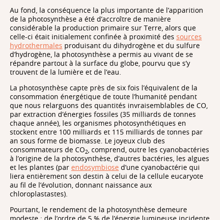
Au fond, la conséquence la plus importante de l’apparition
de la photosynthèse a été d’accroître de manière
considérable la production primaire sur Terre, alors que
celle-ci était initialement confinée à proximité des
sources
hydrothermales
produisant du dihydrogène et du sulfure
d’hydrogène, la photosynthèse a permis au vivant de se
répandre partout à la surface du globe, pourvu que s’y
trouvent de la lumière et de l’eau.
La photosynthèse capte près de six fois l’équivalent de la
consommation énergétique de toute l’humanité pendant
que nous relarguons des quantités invraisemblables de CO,
par extraction d’énergies fossiles (35 milliards de tonnes
chaque année), les organismes photosynthétiques en
stockent entre 100 milliards et 115 milliards de tonnes par
an sous forme de biomasse. Le joyeux club des
consommateurs de CO
, comprend, outre les cyanobactéries
2
à l’origine de la photosynthèse, d’autres bactéries, les algues
et les plantes (par
endosymbiose
d’une cyanobactérie qui
liera entièrement son destin à celui de la cellule eucaryote
au fil de l’évolution, donnant naissance aux
chloroplastastes).
Pourtant, le rendement de la photosynthèse demeure
modeste : de l’ordre de 5 % de l’énergie lumineuse incidente