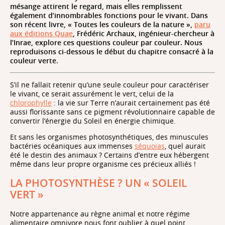
mésange attirent le regard, mais elles remplissent
également d’innombrables fonctions pour le vivant. Dans
son récent livre, « Toutes les couleurs de la nature »,
paru
aux éditions Quae
, Frédéric Archaux, ingénieur-chercheur à
l’Inrae, explore ces questions couleur par couleur. Nous
reproduisons ci-dessous le début du chapitre consacré à la
couleur verte.
S’il ne fallait retenir qu’une seule couleur pour caractériser
le vivant, ce serait assurément le vert, celui de la
chlorophylle
: la vie sur Terre n’aurait certainement pas été
aussi florissante sans ce pigment révolutionnaire capable de
convertir l’énergie du Soleil en énergie chimique.
Et sans les organismes photosynthétiques, des minuscules
bactéries océaniques aux immenses
séquoias
, quel aurait
été le destin des animaux ? Certains d’entre eux hébergent
même dans leur propre organisme ces précieux alliés !
LA PHOTOSYNTHÈSE ? UN « SOLEIL
VERT »
Notre appartenance au règne animal et notre régime
alimentaire omnivore nous font oublier à quel point