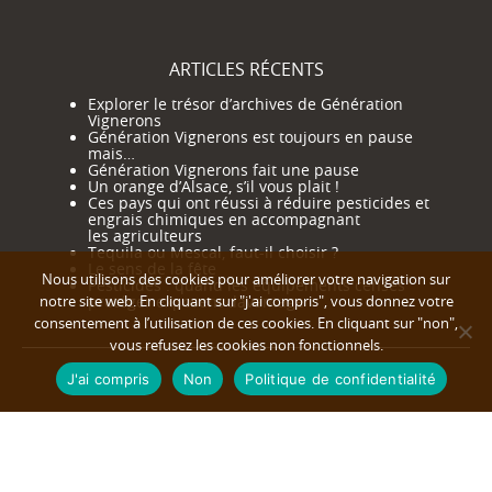
ARTICLES RÉCENTS
Explorer le trésor d’archives de Génération
Vignerons
Génération Vignerons est toujours en pause
mais…
Génération Vignerons fait une pause
Un orange d’Alsace, s’il vous plait !
Ces pays qui ont réussi à réduire pesticides et
engrais chimiques en accompagnant
les agriculteurs
Tequila ou Mescal, faut-il choisir ?
Le sens de la fête
Nous utilisons des cookies pour améliorer votre navigation sur
Pesticides : quand les équipements censés
notre site web. En cliquant sur "j'ai compris", vous donnez votre
protéger exposent davantage
consentement à l’utilisation de ces cookies. En cliquant sur "non",
vous refusez les cookies non fonctionnels.
J'ai compris
Non
Politique de confidentialité