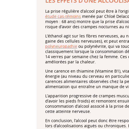
LES EFFETS D’UNE ALCOOLI
La prise régulière d’alcool peut être à l’or
étude cas-témoins
menée par Chloé Delacou
moyen : 68 ans) montre que la prise d’alcoo
risque d’avoir des crampes nocturnes au n
L’éthanol agit sur les fibres nerveuses, au 
gaine des cellules nerveuses), et peut entr
polyneuropathie
ou polynévrite, qui va tou
classiquement lorsque la consommation dé
14 verres par semaine chez la femme. Ces do
améliorées par la chaleur.
Une carence en thiamine (Vitamine B1), vit
énergie (au niveau du cerveau en particulie
carences alimentaires observées chez la 
alimentation qui entraîne un manque de v
L’apparition progressive de crampes muscu
d’avoir les pieds froids) et remontent ensuit
consommation d’alcool associé à la prise 
cette atteinte nerveuse.
En conclusion, l’alcool peut donc être resp
lors d’alcoolisations aiguës ou chroniques.