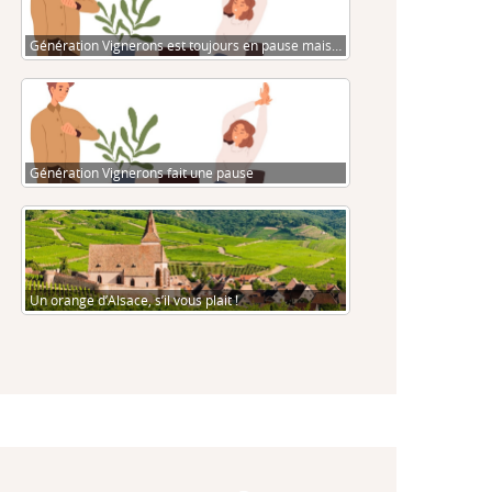
Génération Vignerons est toujours en pause mais…
Génération Vignerons fait une pause
Un orange d’Alsace, s’il vous plait !