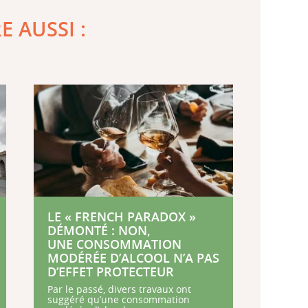
RE AUSSI :
LE « FRENCH PARADOX »
DÉMONTÉ : NON,
UNE CONSOMMATION
MODÉRÉE D’ALCOOL N’A PAS
D’EFFET PROTECTEUR
Par le passé, divers travaux ont
suggéré qu’une consommation