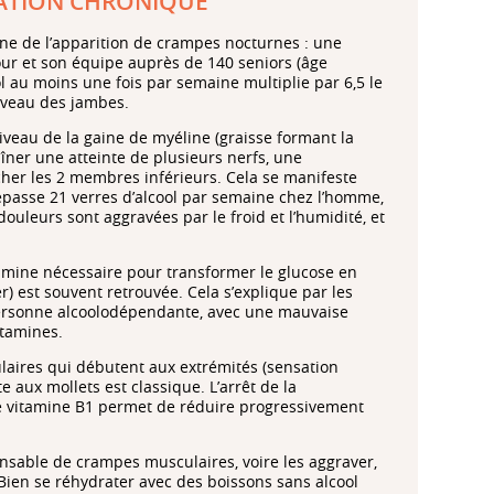
SATION CHRONIQUE
igine de l’apparition de crampes nocturnes : une
r et son équipe auprès de 140 seniors (âge
l au moins une fois par semaine multiplie par 6,5 le
iveau des jambes.
niveau de la gaine de myéline (graisse formant la
aîner une atteinte de plusieurs nerfs, une
cher les 2 membres inférieurs. Cela se manifeste
passe 21 verres d’alcool par semaine chez l’homme,
uleurs sont aggravées par le froid et l’humidité, et
amine nécessaire pour transformer le glucose en
r) est souvent retrouvée. Cela s’explique par les
personne alcoolodépendante, avec une mauvaise
itamines.
laires qui débutent aux extrémités (sensation
e aux mollets est classique. L’arrêt de la
de vitamine B1 permet de réduire progressivement
onsable de crampes musculaires, voire les aggraver,
 Bien se réhydrater avec des boissons sans alcool