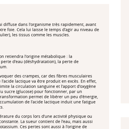
qui diffuse dans l’organisme très rapidement, avant
re foie. Cela lui laisse le temps d’agir au niveau de
ulier), les tissus comme les muscles.
n retiendra l’origine métabolique : la
a perte d’eau (déshydratation), la perte de
ium.
rovoquer des crampes, car des fibres musculaires
 l’acide lactique va être produit en excès. En effet,
imite la circulation sanguine et l’apport d’oxygène
du sucre (glucose) pour fonctionner, par un
transformation permet de libérer un peu d’énergie,
accumulation de l’acide lactique induit une fatigue
ts.
érature du corps lors d’une activité physique ou
onstante. La sueur contient de l’eau, mais aussi
tassium. Ces pertes sont aussi à l’origine de