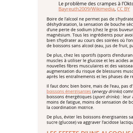
Le problème des crampes à l’Okto
Bayreuth2009/Wikimedia
,
CC BY
Boire de l’alcool ne permet pas de s’hydrate
déshydratation, la sensation de bouche sè
d’une perte de sodium (chez le gros buveur 
magnésium. Tous les ingrédients pour avoi
bien s’hydrater au cours des soirées où l’on
de boissons sans alcool (eau, jus de fruit, 
De plus, chez les sportifs (sports d’enduranc
muscles à utiliser le glucose et les acides
nouvelles fibres musculaires et des vaisse
augmentation du risque de blessures muscula
après les entraînements et les phases de r
Il faut donc bien boire, mais de l’eau, pas
boissons énergisantes
(
energy drinks
) com
boissons énergétiques (
sport drinks
) : leu
moins de fatigue, moins de sensation de b
la coordination motrice.
De plus, éviter les boissons énergisantes s
sucre (glucose) va aggraver l’acidose lactiq