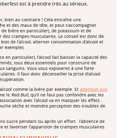
berfest est à prendre très au sérieux.
r, bien au contraire ! Cela entraîne une
che et des maux de tête, et peut s’accompagner
de bière en particulier), de potassium et de
r des crampes musculaires. Le conseil est donc de
 boit de l’alcool, alterner consommation d’alcool et
par exemple).
e en particulier), l’alcool fait baisser la capacité des
 aminés, tous deux essentiels pour construire de
aux sanguins. Vous vous exposerez à une forte
ires. Il faut donc déconseiller la prise d’alcool
écupération.
 d’alcool comme la bière par exemple. Et
attention aux
me le
Red Bull
, qu’il ne faut pas confondre avec les
r association avec l’alcool va en masquer les effets :
ouche sèche et moindre perception des troubles de
ans sucre pendant ou après un effort : l’absence de
ue et favoriser l’apparition de crampes musculaires.