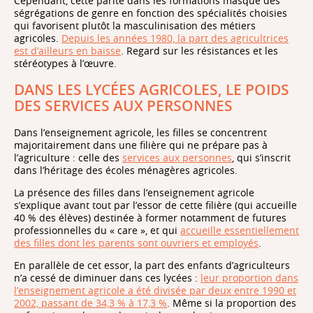
Cependant, cette parité dans les formations masque des
ségrégations de genre en fonction des spécialités choisies
qui favorisent plutôt la masculinisation des métiers
agricoles.
Depuis les années 1980, la part des agricultrices
est d’ailleurs en baisse
. Regard sur les résistances et les
stéréotypes à l’œuvre.
DANS LES LYCÉES AGRICOLES, LE POIDS
DES SERVICES AUX PERSONNES
Dans l’enseignement agricole, les filles se concentrent
majoritairement dans une filière qui ne prépare pas à
l’agriculture : celle des
services aux personnes
, qui s’inscrit
dans l’héritage des écoles ménagères agricoles.
La présence des filles dans l’enseignement agricole
s’explique avant tout par l’essor de cette filière (qui accueille
40 % des élèves) destinée à former notamment de futures
professionnelles du « care », et qui
accueille essentiellement
des filles dont les parents sont ouvriers et employés
.
En parallèle de cet essor, la part des enfants d’agriculteurs
n’a cessé de diminuer dans ces lycées :
leur proportion dans
l’enseignement agricole a été divisée par deux entre 1990 et
2002, passant de 34,3 % à 17,3 %
. Même si la proportion des