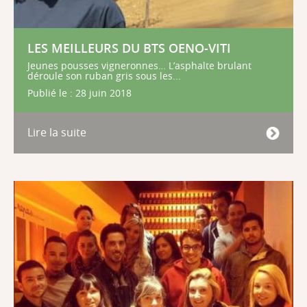
LES MEILLEURS DU BTS OENO-VITI
Jeunes pousses vigneronnes… L’asphalte brulant
déroule son ruban gris sous les...
Publié le : 28 juin 2018
Lire la suite