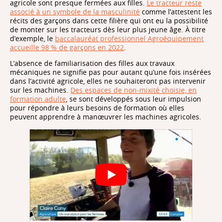
agricole sont presque fermées aux filles.
Le tracteur reste
associé à un symbole de la masculinité
comme l’attestent les
récits des garçons dans cette filière qui ont eu la possibilité
de monter sur les tracteurs dès leur plus jeune âge. À titre
d’exemple, le
baccalauréat professionnel Agroéquipement
accueille 98 % de garçons en 2022
.
L’absence de familiarisation des filles aux travaux
mécaniques ne signifie pas pour autant qu’une fois insérées
dans l’activité agricole, elles ne souhaiteront pas intervenir
sur les machines.
Des espaces de non-mixité choisie, en
formation adulte
, se sont développés sous leur impulsion
pour répondre à leurs besoins de formation où elles
peuvent apprendre à manœuvrer les machines agricoles.