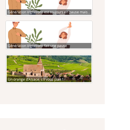
Génération Vignerons est toujours en pause mais…
Génération Vignerons fait une pause
Un orange d’Alsace, s’il vous plait !