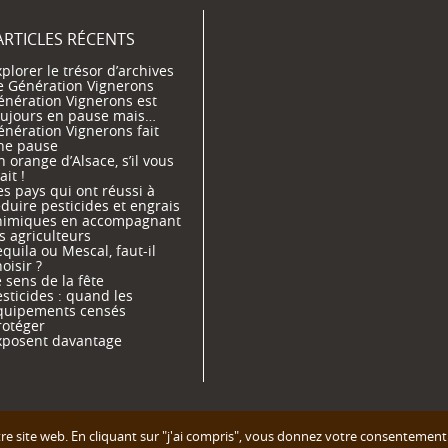
ARTICLES RÉCENTS
plorer le trésor d’archives
e Génération Vignerons
énération Vignerons est
oujours en pause mais…
énération Vignerons fait
ne pause
 orange d’Alsace, s’il vous
ait !
s pays qui ont réussi à
duire pesticides et engrais
himiques en accompagnant
s agriculteurs
quila ou Mescal, faut-il
oisir ?
 sens de la fête
sticides : quand les
quipements censés
rotéger
xposent davantage
e site web. En cliquant sur "j'ai compris", vous donnez votre consentement à l