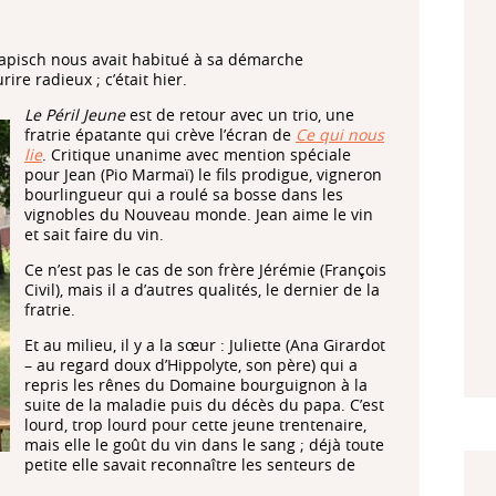
lapisch nous avait habitué à sa démarche
re radieux ; c’était hier.
Le Péril Jeune
est de retour avec un trio, une
fratrie épatante qui crève l’écran de
Ce qui nous
lie
. Critique unanime avec mention spéciale
pour Jean (Pio Marmaï) le fils prodigue, vigneron
bourlingueur qui a roulé sa bosse dans les
vignobles du Nouveau monde. Jean aime le vin
et sait faire du vin.
Ce n’est pas le cas de son frère Jérémie (François
Civil), mais il a d’autres qualités, le dernier de la
fratrie.
Et au milieu, il y a la sœur : Juliette (Ana Girardot
– au regard doux d’Hippolyte, son père) qui a
repris les rênes du Domaine bourguignon à la
suite de la maladie puis du décès du papa. C’est
lourd, trop lourd pour cette jeune trentenaire,
mais elle le goût du vin dans le sang ; déjà toute
petite elle savait reconnaître les senteurs de