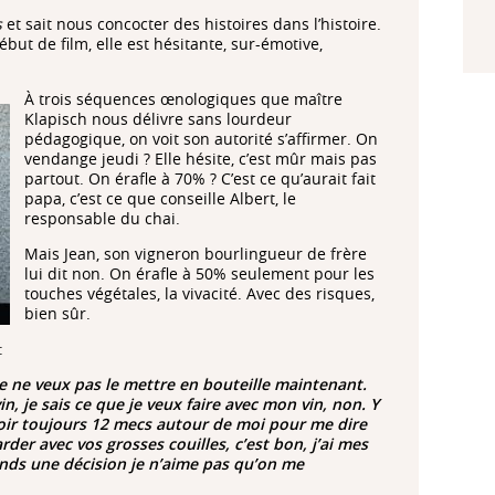
s
et sait nous concocter des histoires dans l’histoire.
début de film, elle est hésitante, sur-émotive,
À trois séquences œnologiques que maître
Klapisch nous délivre sans lourdeur
pédagogique, on voit son autorité s’affirmer. On
vendange jeudi ? Elle hésite, c’est mûr mais pas
partout. On érafle à 70% ? C’est ce qu’aurait fait
papa, c’est ce que conseille Albert, le
responsable du chai.
Mais Jean, son vigneron bourlingueur de frère
lui dit non. On érafle à 50% seulement pour les
touches végétales, la vivacité. Avec des risques,
bien sûr.
:
 je ne veux pas le mettre en bouteille maintenant.
vin, je sais ce que je veux faire avec mon vin, non. Y
voir toujours 12 mecs autour de moi pour me dire
arder avec vos grosses couilles, c’est bon, j’ai mes
ends une décision je n’aime pas qu’on me