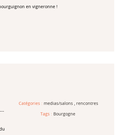
 bourguignon en vigneronne !
Catégories :
medias/salons
,
rencontres
---
Tags :
Bourgogne
 du