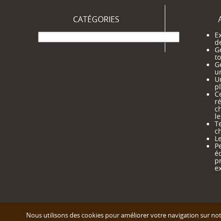
CATÉGORIES
Catégories
Ex
d
G
t
G
u
Un
pl
Ce
ré
c
le
Te
ch
Le
Pe
é
p
e
Nous utilisons des cookies pour améliorer votre navigation sur notr