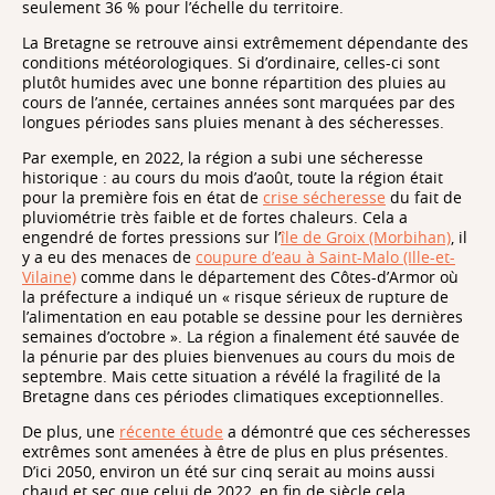
seulement 36 % pour l’échelle du territoire.
La Bretagne se retrouve ainsi extrêmement dépendante des
conditions météorologiques. Si d’ordinaire, celles-ci sont
plutôt humides avec une bonne répartition des pluies au
cours de l’année, certaines années sont marquées par des
longues périodes sans pluies menant à des sécheresses.
Par exemple, en 2022, la région a subi une sécheresse
historique : au cours du mois d’août, toute la région était
pour la première fois en état de
crise sécheresse
du fait de
pluviométrie très faible et de fortes chaleurs. Cela a
engendré de fortes pressions sur l’
île de Groix (Morbihan)
, il
y a eu des menaces de
coupure d’eau à Saint-Malo (Ille-et-
Vilaine)
comme dans le département des Côtes-d’Armor où
la préfecture a indiqué un « risque sérieux de rupture de
l’alimentation en eau potable se dessine pour les dernières
semaines d’octobre ». La région a finalement été sauvée de
la pénurie par des pluies bienvenues au cours du mois de
septembre. Mais cette situation a révélé la fragilité de la
Bretagne dans ces périodes climatiques exceptionnelles.
De plus, une
récente étude
a démontré que ces sécheresses
extrêmes sont amenées à être de plus en plus présentes.
D’ici 2050, environ un été sur cinq serait au moins aussi
chaud et sec que celui de 2022, en fin de siècle cela