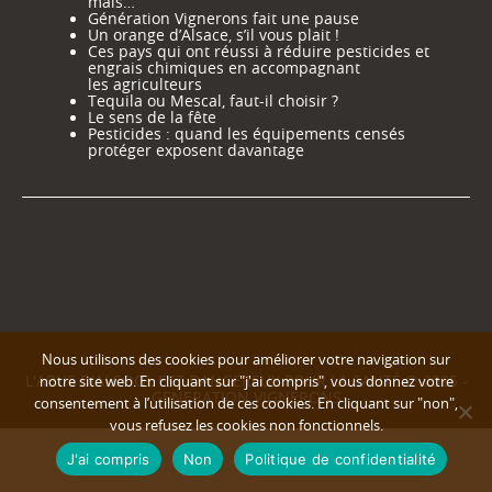
mais…
Génération Vignerons fait une pause
Un orange d’Alsace, s’il vous plait !
Ces pays qui ont réussi à réduire pesticides et
engrais chimiques en accompagnant
les agriculteurs
Tequila ou Mescal, faut-il choisir ?
Le sens de la fête
Pesticides : quand les équipements censés
protéger exposent davantage
Nous utilisons des cookies pour améliorer votre navigation sur
L'ABUS D'ALCOOL EST DANGEREUX POUR LA SANTÉ © 2025 -
notre site web. En cliquant sur "j'ai compris", vous donnez votre
GENERATION VIGNERONS
consentement à l’utilisation de ces cookies. En cliquant sur "non",
vous refusez les cookies non fonctionnels.
J'ai compris
Non
Politique de confidentialité