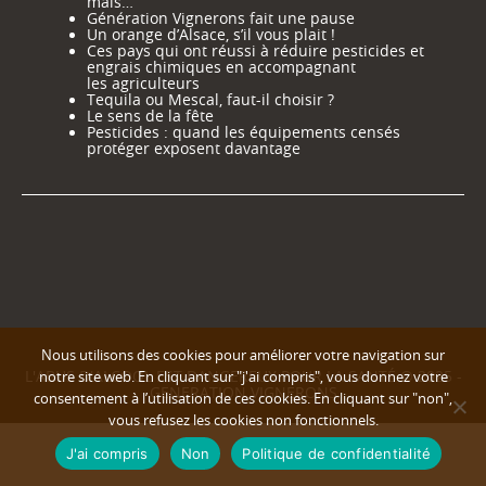
mais…
Génération Vignerons fait une pause
Un orange d’Alsace, s’il vous plait !
Ces pays qui ont réussi à réduire pesticides et
engrais chimiques en accompagnant
les agriculteurs
Tequila ou Mescal, faut-il choisir ?
Le sens de la fête
Pesticides : quand les équipements censés
protéger exposent davantage
Nous utilisons des cookies pour améliorer votre navigation sur
L'ABUS D'ALCOOL EST DANGEREUX POUR LA SANTÉ © 2025 -
notre site web. En cliquant sur "j'ai compris", vous donnez votre
GENERATION VIGNERONS
consentement à l’utilisation de ces cookies. En cliquant sur "non",
vous refusez les cookies non fonctionnels.
J'ai compris
Non
Politique de confidentialité