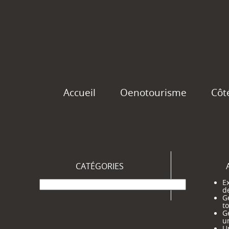
Accueil
Oenotourisme
Côt
CATÉGORIES
Catégories
Ex
d
G
t
G
u
Un