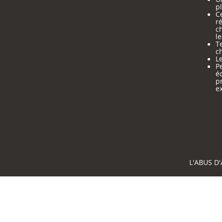
pl
Ce
ré
c
le
Te
ch
Le
Pe
é
p
e
L'ABUS D