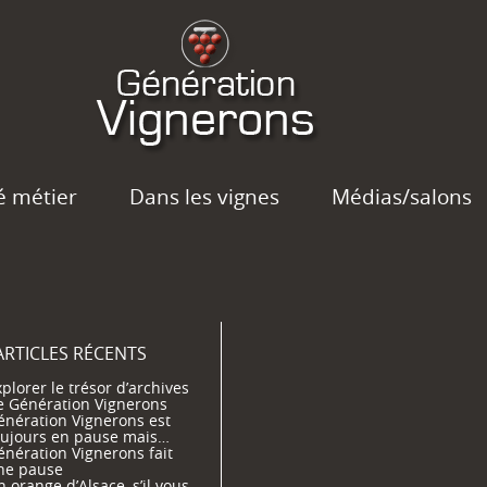
é métier
Dans les vignes
Médias/salons
ARTICLES RÉCENTS
plorer le trésor d’archives
e Génération Vignerons
énération Vignerons est
oujours en pause mais…
énération Vignerons fait
ne pause
 orange d’Alsace, s’il vous