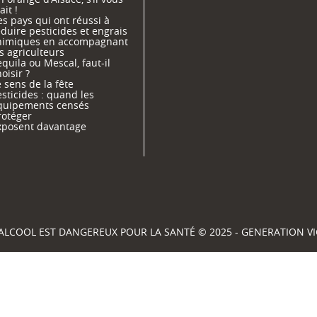
ait !
s pays qui ont réussi à
duire pesticides et engrais
himiques en accompagnant
s agriculteurs
quila ou Mescal, faut-il
oisir ?
 sens de la fête
sticides : quand les
quipements censés
rotéger
xposent davantage
'ALCOOL EST DANGEREUX POUR LA SANTÉ © 2025 - GENERATION 