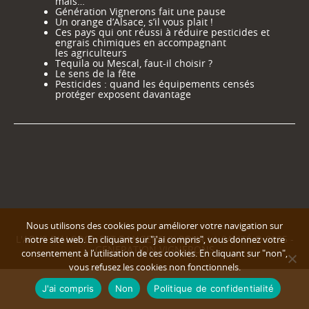
mais…
Génération Vignerons fait une pause
Un orange d’Alsace, s’il vous plait !
Ces pays qui ont réussi à réduire pesticides et
engrais chimiques en accompagnant
les agriculteurs
Tequila ou Mescal, faut-il choisir ?
Le sens de la fête
Pesticides : quand les équipements censés
protéger exposent davantage
Nous utilisons des cookies pour améliorer votre navigation sur
L'ABUS D'ALCOOL EST DANGEREUX POUR LA SANTÉ © 2025 -
notre site web. En cliquant sur "j'ai compris", vous donnez votre
GENERATION VIGNERONS
consentement à l’utilisation de ces cookies. En cliquant sur "non",
vous refusez les cookies non fonctionnels.
J'ai compris
Non
Politique de confidentialité