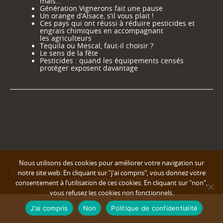
mais…
Génération Vignerons fait une pause
Un orange d’Alsace, s’il vous plait !
Ces pays qui ont réussi à réduire pesticides et
engrais chimiques en accompagnant
les agriculteurs
Tequila ou Mescal, faut-il choisir ?
Le sens de la fête
Pesticides : quand les équipements censés
protéger exposent davantage
Nous utilisons des cookies pour améliorer votre navigation sur
L'ABUS D'ALCOOL EST DANGEREUX POUR LA SANTÉ © 2025 -
notre site web. En cliquant sur "j'ai compris", vous donnez votre
GENERATION VIGNERONS
consentement à l’utilisation de ces cookies. En cliquant sur "non",
vous refusez les cookies non fonctionnels.
J'ai compris
Non
Politique de confidentialité