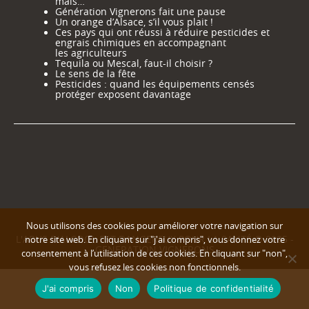
mais…
Génération Vignerons fait une pause
Un orange d’Alsace, s’il vous plait !
Ces pays qui ont réussi à réduire pesticides et
engrais chimiques en accompagnant
les agriculteurs
Tequila ou Mescal, faut-il choisir ?
Le sens de la fête
Pesticides : quand les équipements censés
protéger exposent davantage
Nous utilisons des cookies pour améliorer votre navigation sur
L'ABUS D'ALCOOL EST DANGEREUX POUR LA SANTÉ © 2025 -
notre site web. En cliquant sur "j'ai compris", vous donnez votre
GENERATION VIGNERONS
consentement à l’utilisation de ces cookies. En cliquant sur "non",
vous refusez les cookies non fonctionnels.
J'ai compris
Non
Politique de confidentialité