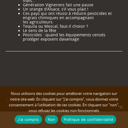
mais…
Génération Vignerons fait une pause
Un orange d’Alsace, s’il vous plait !
Ces pays qui ont réussi à réduire pesticides et
engrais chimiques en accompagnant
les agriculteurs
Tequila ou Mescal, faut-il choisir ?
Le sens de la fête
Pesticides : quand les équipements censés
protéger exposent davantage
Nous utilisons des cookies pour améliorer votre navigation sur
L'ABUS D'ALCOOL EST DANGEREUX POUR LA SANTÉ © 2025 -
notre site web. En cliquant sur "j'ai compris", vous donnez votre
GENERATION VIGNERONS
consentement à l’utilisation de ces cookies. En cliquant sur "non",
vous refusez les cookies non fonctionnels.
J'ai compris
Non
Politique de confidentialité