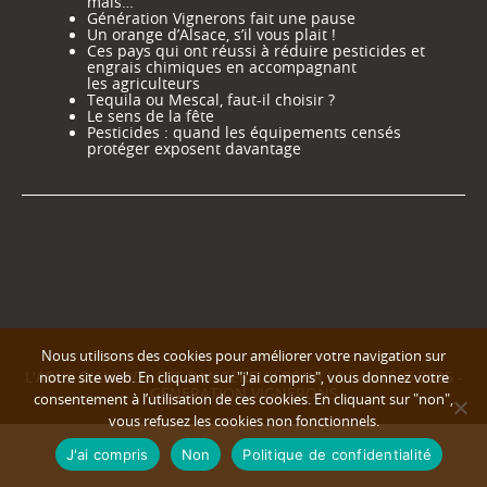
mais…
Génération Vignerons fait une pause
Un orange d’Alsace, s’il vous plait !
Ces pays qui ont réussi à réduire pesticides et
engrais chimiques en accompagnant
les agriculteurs
Tequila ou Mescal, faut-il choisir ?
Le sens de la fête
Pesticides : quand les équipements censés
protéger exposent davantage
Nous utilisons des cookies pour améliorer votre navigation sur
L'ABUS D'ALCOOL EST DANGEREUX POUR LA SANTÉ © 2025 -
notre site web. En cliquant sur "j'ai compris", vous donnez votre
GENERATION VIGNERONS
consentement à l’utilisation de ces cookies. En cliquant sur "non",
vous refusez les cookies non fonctionnels.
J'ai compris
Non
Politique de confidentialité