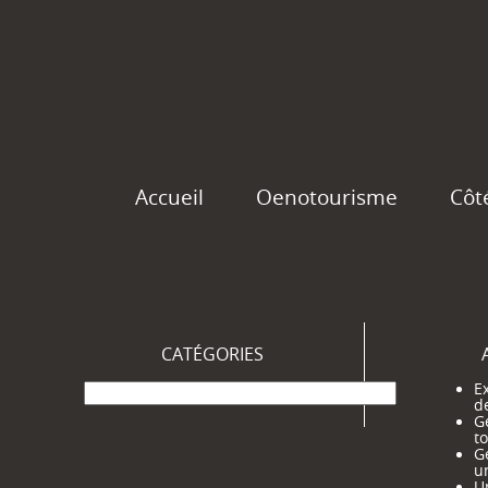
Accueil
Oenotourisme
Côt
CATÉGORIES
Catégories
Ex
d
G
t
G
u
Un