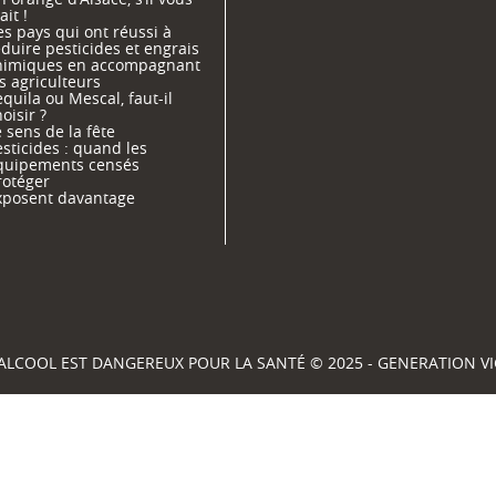
ait !
s pays qui ont réussi à
duire pesticides et engrais
himiques en accompagnant
s agriculteurs
quila ou Mescal, faut-il
oisir ?
 sens de la fête
sticides : quand les
quipements censés
rotéger
xposent davantage
'ALCOOL EST DANGEREUX POUR LA SANTÉ © 2025 - GENERATION 