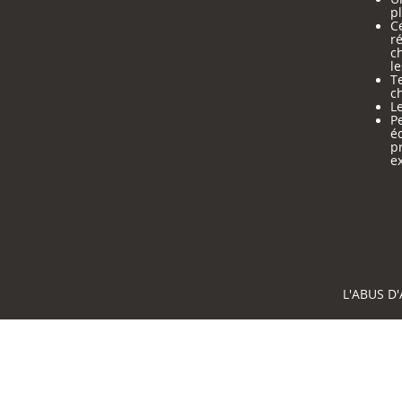
pl
Ce
ré
c
le
Te
ch
Le
Pe
é
p
e
L'ABUS D