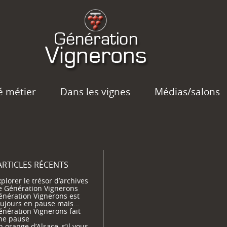
é métier
Dans les vignes
Médias/salons
ARTICLES RÉCENTS
plorer le trésor d’archives
e Génération Vignerons
énération Vignerons est
oujours en pause mais…
énération Vignerons fait
ne pause
 orange d’Alsace, s’il vous