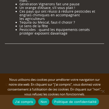
mais…
Génération Vignerons fait une pause
Un orange d’Alsace, s’il vous plait !
Ces pays qui ont réussi à réduire pesticides et
engrais chimiques en accompagnant
les agriculteurs
Tequila ou Mescal, faut-il choisir ?
Le sens de la fête
Pesticides : quand les équipements censés
protéger exposent davantage
Nous utilisons des cookies pour améliorer votre navigation sur
L'ABUS D'ALCOOL EST DANGEREUX POUR LA SANTÉ © 2025 -
notre site web. En cliquant sur "j'ai compris", vous donnez votre
GENERATION VIGNERONS
consentement à l’utilisation de ces cookies. En cliquant sur "non",
vous refusez les cookies non fonctionnels.
J'ai compris
Non
Politique de confidentialité