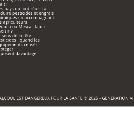
ait !
s pays qui ont réussi à
duire pesticides et engrais
himiques en accompagnant
s agriculteurs
quila ou Mescal, faut-il
oisir ?
 sens de la fête
sticides : quand les
quipements censés
rotéger
xposent davantage
'ALCOOL EST DANGEREUX POUR LA SANTÉ © 2025 - GENERATION 