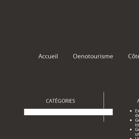
Accueil
Oenotourisme
Côt
CATÉGORIES
Catégories
Ex
d
G
t
G
u
Un