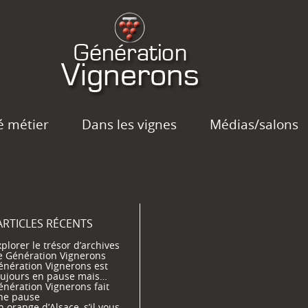
é métier
Dans les vignes
Médias/salons
ARTICLES RÉCENTS
plorer le trésor d’archives
e Génération Vignerons
énération Vignerons est
oujours en pause mais…
énération Vignerons fait
ne pause
 orange d’Alsace, s’il vous