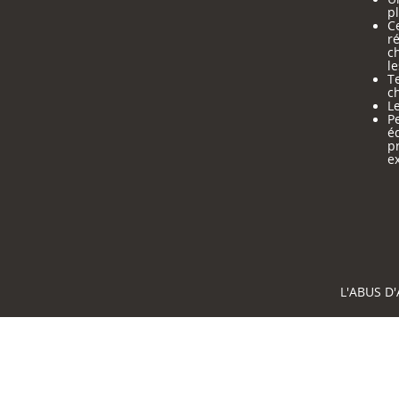
pl
Ce
ré
c
le
Te
ch
Le
Pe
é
p
e
L'ABUS D