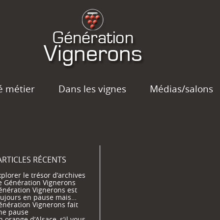
é métier
Dans les vignes
Médias/salons
ARTICLES RÉCENTS
plorer le trésor d’archives
e Génération Vignerons
énération Vignerons est
oujours en pause mais…
énération Vignerons fait
ne pause
 orange d’Alsace, s’il vous