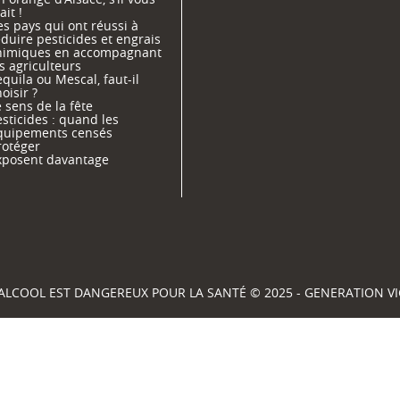
ait !
s pays qui ont réussi à
duire pesticides et engrais
himiques en accompagnant
s agriculteurs
quila ou Mescal, faut-il
oisir ?
 sens de la fête
sticides : quand les
quipements censés
rotéger
xposent davantage
'ALCOOL EST DANGEREUX POUR LA SANTÉ © 2025 - GENERATION 