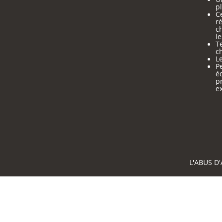
pl
Ce
ré
c
le
Te
ch
Le
Pe
é
p
e
L'ABUS D