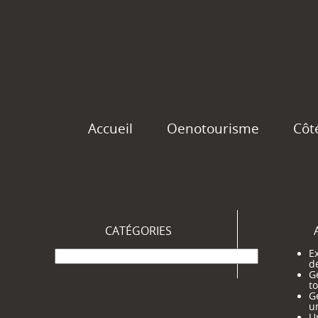
Accueil
Oenotourisme
Côt
CATÉGORIES
Catégories
Ex
d
G
t
G
u
Un